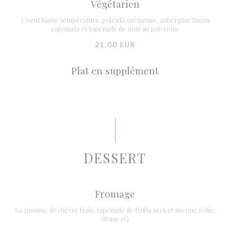
Végétarien
L’oeuf basse température, polenta crémeuse, aubergine façon
caponata et tapenade de noix au poivrons.
21,00 EUR
Plat en supplément
DESSERT
Fromage
La mousse de chèvre frais, tapenade de fruits secs et sucrine rôtie.
(Supp 3€)