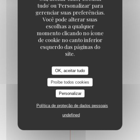
Entrée/Plat ou Plat/Dessert
tudo' ou 'Personalizar' para
gerenciar suas preferências.
41,00 EUR
Você pode alterar suas
escolhas a qualquer
momento clicando no ícone
de cookie no canto inferior
esquerdo das páginas do
site.
Menu 3 Temps
OK, aceitar tudo
Proíbe todos cookies
Entrée/Plat/Dessert
51,00 EUR
Personalizar
Política de proteção de dados pessoais
undefined