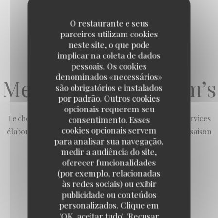
O restaurante e seus
parceiros utilizam cookies
neste site, o que pode
implicar na coleta de dados
pessoais. Os cookies
denominados «necessários»
Menu du soir By Jem’s
são obrigatórios e instalados
por padrão. Outros cookies
opcionais requerem seu
Le chef Jem's vous propose sa cuisine en plusieurs services
consentimento. Esses
cookies opcionais servem
élaboré au gré de son inspiration et des produits de saison
para analisar sua navegação,
medir a audiência do site,
oferecer funcionalidades
(por exemplo, relacionadas
às redes sociais) ou exibir
publicidade ou conteúdos
Menu 2 temps
personalizados. Clique em
Loco by Jem's
'OK, aceitar tudo', 'Recusar