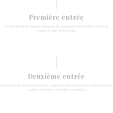
Première entrée
Le pain perdu de coques, tapenade de courgettes aux herbes, crème de
coques et tuile de poireaux.
Deuxième entrée
Le tartare de veau aux amandes, cappuccino de concombre au lait d’oignon,
cookies aux épices et pickles mentholé.