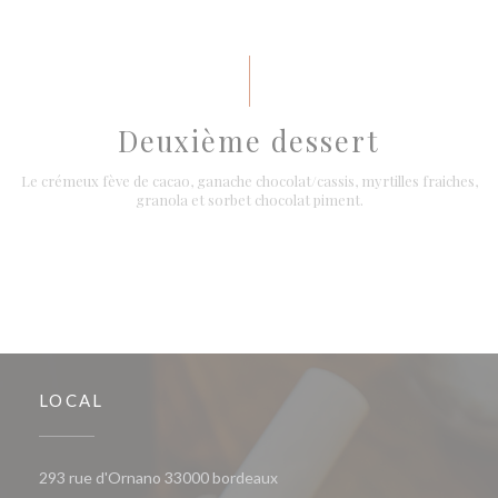
Deuxième dessert
Le crémeux fève de cacao, ganache chocolat/cassis, myrtilles fraiches,
granola et sorbet chocolat piment.
LOCAL
((abre numa nova janela))
293 rue d'Ornano 33000 bordeaux