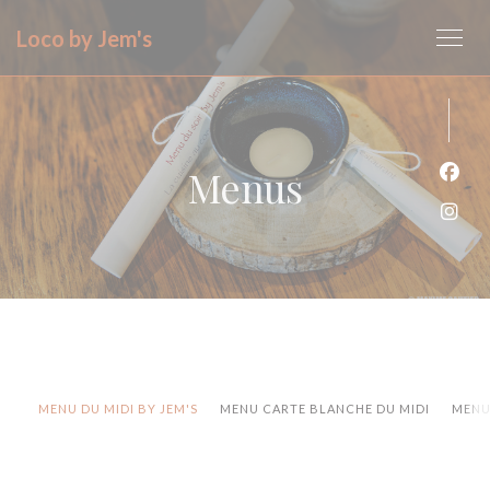
Painel de Gerenciamento de Cookies
Loco by Jem's
Menus
Face
Inst
MENU DU MIDI BY JEM'S
MENU CARTE BLANCHE DU MIDI
MENU 