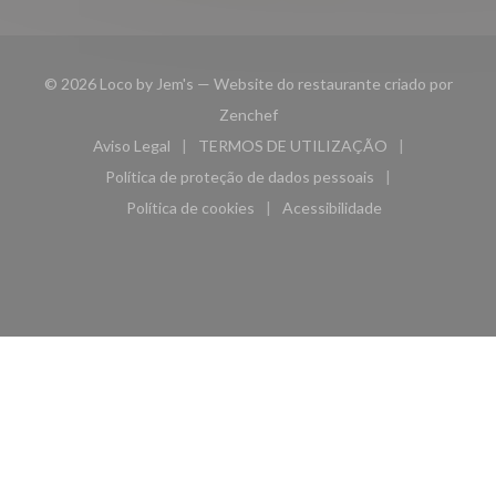
© 2026 Loco by Jem's — Website do restaurante criado por
((abre numa nova janela))
Zenchef
Aviso Legal
TERMOS DE UTILIZAÇÃO
((abre numa nova janela))
((abre numa nova janela))
Política de proteção de dados pessoais
((abre numa nova janela))
Política de cookies
Acessibilidade
((abre numa nova janela))
((abre numa nova janela)