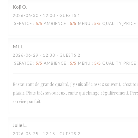
Koji
O
2026-06-30
- 12:00 - GUESTS 1
SERVICE
:
5
/5
AMBIENCE
:
5
/5
MENU
:
5
/5
QUALITY_PRICE
ML
L
2026-06-29
- 12:30 - GUESTS 2
SERVICE
:
5
/5
AMBIENCE
:
5
/5
MENU
:
5
/5
QUALITY_PRICE
Restaurant de grande qualité, j’y suis allée assez souvent, c’est t
plaisir. Plats très savoureux, carte qui change régulièrement. Per
service parfait.
Loco by Jem's
Julie
L
2026-06-25
- 12:15 - GUESTS 2