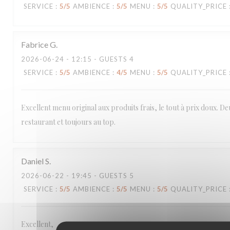
SERVICE
:
5
/5
AMBIENCE
:
5
/5
MENU
:
5
/5
QUALITY_PRICE
Fabrice
G
2026-06-24
- 12:15 - GUESTS 4
SERVICE
:
5
/5
AMBIENCE
:
4
/5
MENU
:
5
/5
QUALITY_PRICE
Excellent menu original aux produits frais, le tout à prix doux. De
restaurant et toujours au top.
Daniel
S
2026-06-22
- 19:45 - GUESTS 5
SERVICE
:
5
/5
AMBIENCE
:
5
/5
MENU
:
5
/5
QUALITY_PRICE
Excellent,