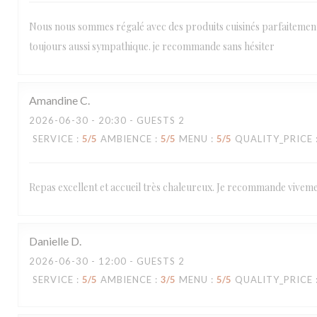
Nous nous sommes régalé avec des produits cuisinés parfaitement !!
toujours aussi sympathique. je recommande sans hésiter
Amandine
C
2026-06-30
- 20:30 - GUESTS 2
SERVICE
:
5
/5
AMBIENCE
:
5
/5
MENU
:
5
/5
QUALITY_PRICE
Repas excellent et accueil très chaleureux. Je recommande viveme
Danielle
D
2026-06-30
- 12:00 - GUESTS 2
SERVICE
:
5
/5
AMBIENCE
:
3
/5
MENU
:
5
/5
QUALITY_PRICE