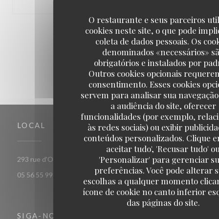
O restaurante e seus parceiros uti
cookies neste site, o que pode impli
1
2
3
coleta de dados pessoais. Os coo
denominados «necessários» s
obrigatórios e instalados por pad
Outros cookies opcionais requere
consentimento. Esses cookies opci
servem para analisar sua navegação
a audiência do site, oferecer
funcionalidades (por exemplo, relac
LOCAL
às redes sociais) ou exibir publicid
conteúdos personalizados. Clique e
aceitar tudo', 'Recusar tudo' o
'Personalizar' para gerenciar s
((abre numa nova janela))
293 rue d'Ornano 33000 bordeaux
preferências. Você pode alterar 
05 56 55 99 37
escolhas a qualquer momento clica
ícone de cookie no canto inferior e
das páginas do site.
SIGA-NOS