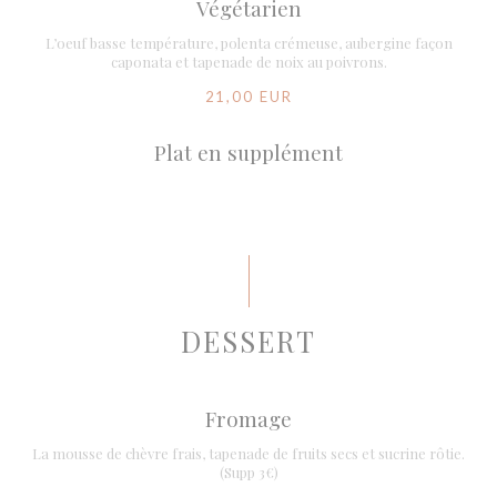
Végétarien
L’oeuf basse température, polenta crémeuse, aubergine façon
caponata et tapenade de noix au poivrons.
21,00 EUR
Plat en supplément
DESSERT
Fromage
La mousse de chèvre frais, tapenade de fruits secs et sucrine rôtie.
(Supp 3€)