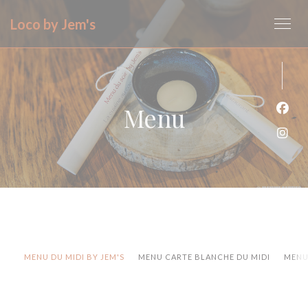
Panel pro správu cookies
Loco by Jem's
Menu
Face
Inst
MENU DU MIDI BY JEM'S
MENU CARTE BLANCHE DU MIDI
MENU 