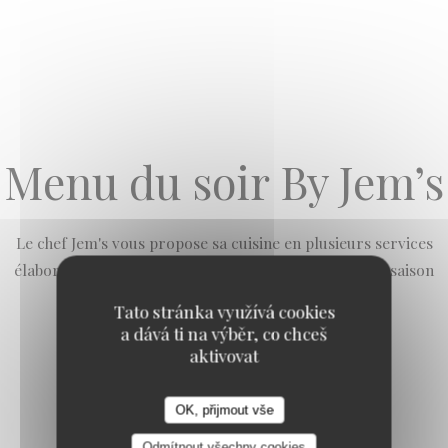
Menu du soir By Jem’s
Le chef Jem's vous propose sa cuisine en plusieurs services
élaboré au gré de son inspiration et des produits de saison
Tato stránka využívá cookies
a dává ti na výběr, co chceš
aktivovat
OK, přijmout vše
Menu 2 temps
Loco by Jem's
Odmítnout všechny cookies