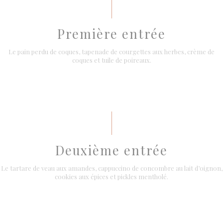
Première entrée
Le pain perdu de coques, tapenade de courgettes aux herbes, crème de
coques et tuile de poireaux.
Deuxième entrée
Le tartare de veau aux amandes, cappuccino de concombre au lait d’oignon,
cookies aux épices et pickles mentholé.