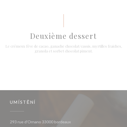
Deuxième dessert
Le crémeux fève de cacao, ganache chocolat/cassis, myrtilles fraiches,
granola et sorbet chocolat piment.
UMÍSTĚNÍ
((otevře se v novém okně))
293 rue d'Ornano 33000 bordeaux