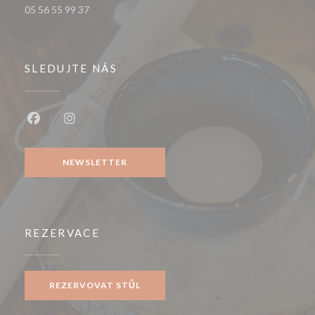
05 56 55 99 37
SLEDUJTE NÁS
Facebook ((otevře se v novém okně))
Instagram ((otevře se v novém okně))
NEWSLETTER
REZERVACE
REZERVOVAT STŮL