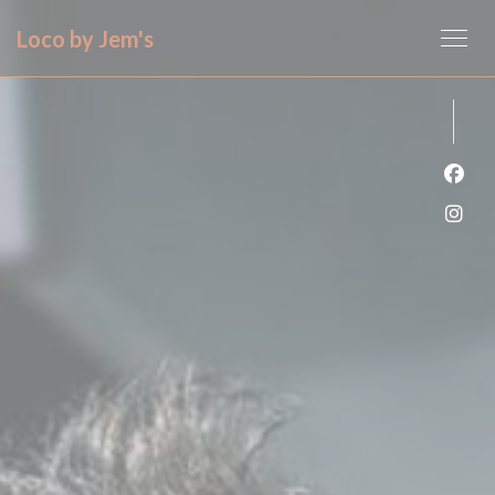
Panel pro správu cookies
Loco by Jem's
Face
Inst