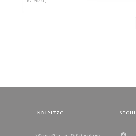
Excellent,
INDIRIZZO
SEGUI
((apre una nuova fi
293 rue d'Ornano 33000 bordeaux