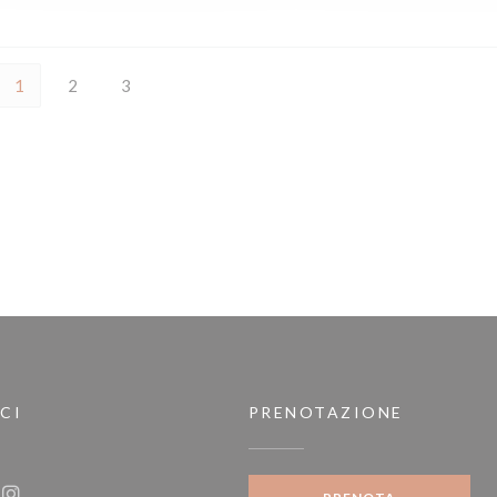
1
2
3
CI
PRENOTAZIONE
nestra))