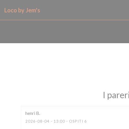
Personalizzazione delle tue scelte sui cookie
Loco by Jem's
I parer
henri
B
2026-08-04
- 13:00 - OSPITI 6