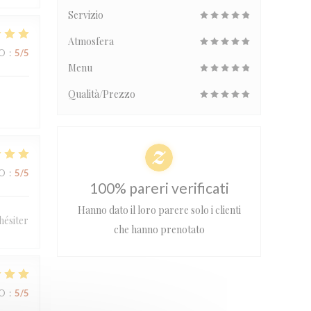
Servizio
Atmosfera
ZO
:
5
/5
Menu
Qualità/Prezzo
ZO
:
5
/5
100% pareri verificati
Hanno dato il loro parere solo i clienti
hésiter
che hanno prenotato
ZO
:
5
/5