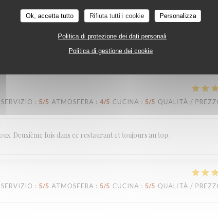
Ok, accetta tutto
Rifiuta tutti i cookie
Personalizza
Politica di protezione dei dati personali
Politica di gestione dei cookie
SERVIZIO
:
5
/5
ATMOSFERA
:
5
/5
CUCINA
:
5
/5
QUALITÀ / PREZ
SERVIZIO
:
5
/5
ATMOSFERA
:
4
/5
CUCINA
:
5
/5
QUALITÀ / PREZ
doux. Deuxième fois dans ce restaurant et toujours au top.
SERVIZIO
:
5
/5
ATMOSFERA
:
5
/5
CUCINA
:
5
/5
QUALITÀ / PREZ