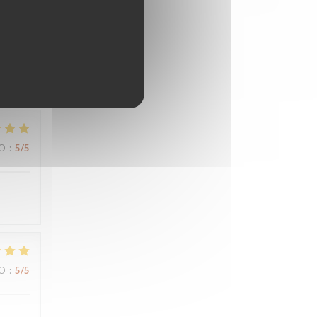
ZO
:
5
/5
ZO
:
5
/5
ZO
:
5
/5