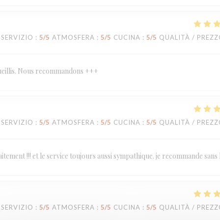
SERVIZIO
:
5
/5
ATMOSFERA
:
5
/5
CUCINA
:
5
/5
QUALITÀ / PREZ
ccueillis. Nous recommandons +++
SERVIZIO
:
5
/5
ATMOSFERA
:
5
/5
CUCINA
:
5
/5
QUALITÀ / PREZ
tement !!! et le service toujours aussi sympathique. je recommande sans 
SERVIZIO
:
5
/5
ATMOSFERA
:
5
/5
CUCINA
:
5
/5
QUALITÀ / PREZ