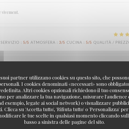
e vivement.
SERVIZIO
:
5
/5
ATMOSFERA
:
3
/5
CUCINA
:
5
/5
QUALITÀ / PREZ
SERVIZIO
:
5
/5
ATMOSFERA
:
5
/5
CUCINA
:
5
/5
QUALITÀ / PREZ
 i suoi partner utilizzano cookies su questo sito, che posso
 personali. I cookies denominati «necessari» sono obbligatori
definita. Altri cookies opzionali richiedono il tuo consens
no per analizzare la tua navigazione, misurare l'audience d
SERVIZIO
:
5
/5
ATMOSFERA
:
5
/5
CUCINA
:
5
/5
QUALITÀ / PREZ
ad esempio, legate ai social network) o visualizzare pubblic
. Clicca su 'Accetta tutto', 'Rifiuta tutto' o 'Personalizza' per
odificare le tue scelte in qualsiasi momento cliccando sull'
Loco by Jem's
basso a sinistra delle pagine del sito.
 c’est toujours un grand plaisir. Plats très savoureux, carte qui change