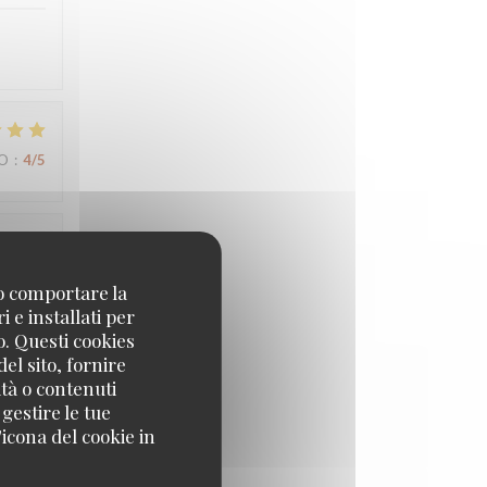
ZO
:
4
/5
ZO
:
5
/5
no comportare la
 e installati per
o. Questi cookies
el sito, fornire
ZO
:
5
/5
ità o contenuti
 gestire le tue
icona del cookie in