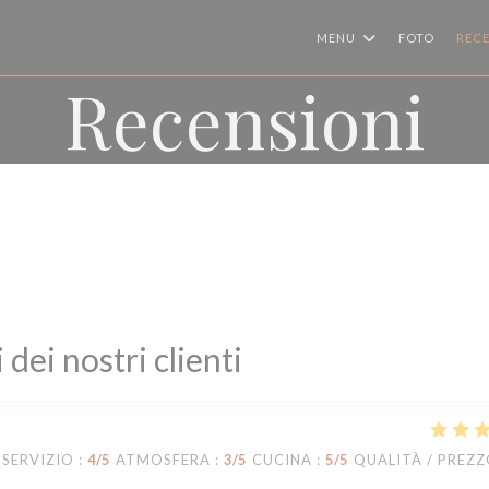
MENU
FOTO
RECE
Recensioni
i dei nostri clienti
SERVIZIO
:
4
/5
ATMOSFERA
:
3
/5
CUCINA
:
5
/5
QUALITÀ / PREZ