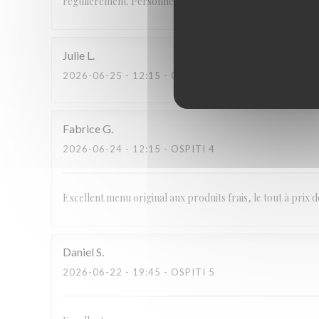
régulièrement. Personnel aimable et service parfait.
Julie
L
2026-06-25
- 12:15 - OSPITI 2
Fabrice
G
2026-06-24
- 12:15 - OSPITI 4
Excellent menu original aux produits frais, le tout à prix 
Daniel
S
2026-06-22
- 19:45 - OSPITI 5