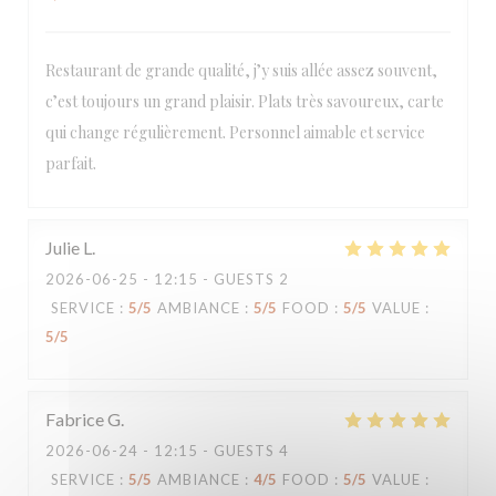
Restaurant de grande qualité, j’y suis allée assez souvent,
c’est toujours un grand plaisir. Plats très savoureux, carte
Loco by Jem's
qui change régulièrement. Personnel aimable et service
parfait.
Julie
L
2026-06-25
- 12:15 - GUESTS 2
SERVICE
:
5
/5
AMBIANCE
:
5
/5
FOOD
:
5
/5
VALUE
:
5
/5
Fabrice
G
2026-06-24
- 12:15 - GUESTS 4
SERVICE
:
5
/5
AMBIANCE
:
4
/5
FOOD
:
5
/5
VALUE
: