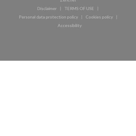
Disclaimer
TERMS OF USE
((opens in a new window))
((opens in a new window))
Personal data protection policy
Cookies policy
((opens in a new window))
((opens in a new 
Accessibility
((opens in a new window))