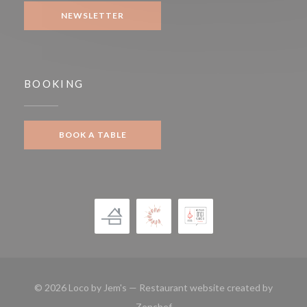
NEWSLETTER
BOOKING
BOOK A TABLE
© 2026 Loco by Jem's — Restaurant website created by
((opens in a new window))
Zenchef