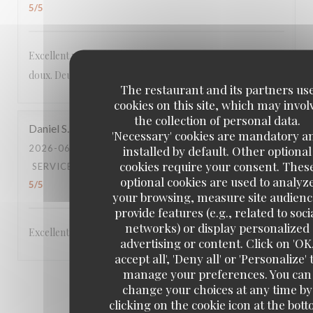
5
/5
Excellent menu original aux produits frais, le tout à prix
doux. Deuxième fois dans ce restaurant et toujours au top.
The restaurant and its partners us
cookies on this site, which may invol
the collection of personal data.
Daniel
S
'Necessary' cookies are mandatory a
2026-06-22
- 19:45 - GUESTS 5
installed by default. Other optional
cookies require your consent. Thes
SERVICE
:
5
/5
AMBIANCE
:
5
/5
FOOD
:
5
/5
VALUE
:
optional cookies are used to analyz
5
/5
your browsing, measure site audienc
provide features (e.g., related to soci
networks) or display personalized
Excellent,
advertising or content. Click on 'OK
accept all', 'Deny all' or 'Personalize' 
manage your preferences. You can
1
2
3
change your choices at any time by
clicking on the cookie icon at the bot