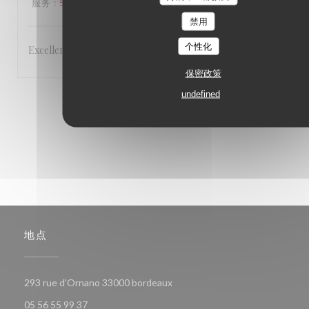
服务
:
5
/5
氛围
:
5
/5
菜单
:
5
/5
质价比
:
5
/5
禁用
个性化
Excellent,
保密政策
undefined
1
2
3
地点
((在新窗口中打开))
293 rue d'Ornano 33000 bordeaux
05 56 55 99 37