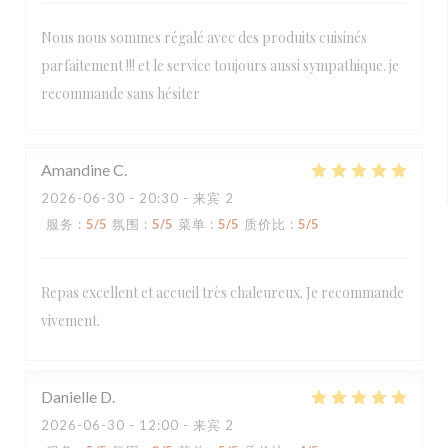
Nous nous sommes régalé avec des produits cuisinés
parfaitement !!! et le service toujours aussi sympathique. je
recommande sans hésiter
Amandine
C
2026-06-30
- 20:30 - 来宾 2
服务
:
5
/5
氛围
:
5
/5
菜单
:
5
/5
质价比
:
5
/5
Repas excellent et accueil très chaleureux. Je recommande
vivement.
Danielle
D
2026-06-30
- 12:00 - 来宾 2