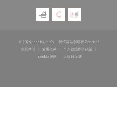
((在新窗口
© 2026 Loco by Jem's — 餐馆网站创建者
Zenchef
免责声明
使用条款
个人数据保护政策
((在新窗口中打开))
((在新窗口中打开))
((在新窗口中打开))
cookie 策略
无障碍设施
((在新窗口中打开))
((在新窗口中打开))