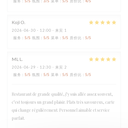
服务
:
5
/5
氛围
:
3
/5
菜单
:
5
/5
质价比
:
4
/5
Koji
O
2026-06-30
- 12:00 - 来宾 1
服务
:
5
/5
氛围
:
5
/5
菜单
:
5
/5
质价比
:
5
/5
ML
L
2026-06-29
- 12:30 - 来宾 2
服务
:
5
/5
氛围
:
5
/5
菜单
:
5
/5
质价比
:
5
/5
Restaurant de grande qualité, j’y suis allée assez souvent,
c’est toujours un grand plaisir. Plats très savoureux, carte
qui change régulièrement. Personnel aimable et service
Loco by Jem's
parfait.