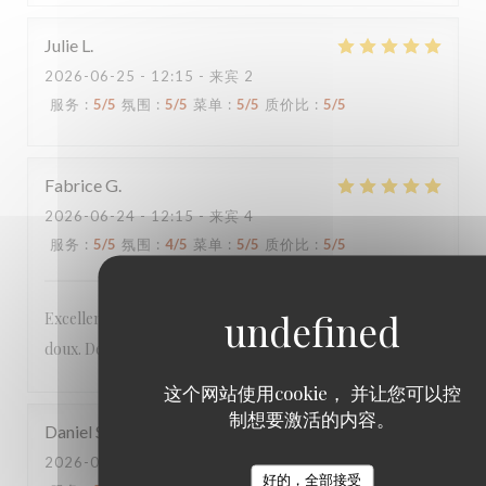
Julie
L
2026-06-25
- 12:15 - 来宾 2
服务
:
5
/5
氛围
:
5
/5
菜单
:
5
/5
质价比
:
5
/5
Fabrice
G
2026-06-24
- 12:15 - 来宾 4
服务
:
5
/5
氛围
:
4
/5
菜单
:
5
/5
质价比
:
5
/5
Excellent menu original aux produits frais, le tout à prix
doux. Deuxième fois dans ce restaurant et toujours au top.
这个网站使用cookie， 并让您可以控
制想要激活的内容。
Daniel
S
2026-06-22
- 19:45 - 来宾 5
好的，全部接受