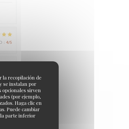
IO
:
4
/5
IO
:
5
/5
r la recopilación de
y se instalan por
s opcionales sirven
dades (por ejemplo,
IO
:
5
/5
zados. Haga clic en
cias. Puede cambiar
a parte inferior