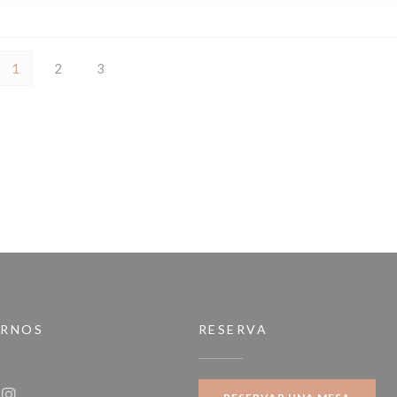
1
2
3
IRNOS
RESERVA
a ventana))