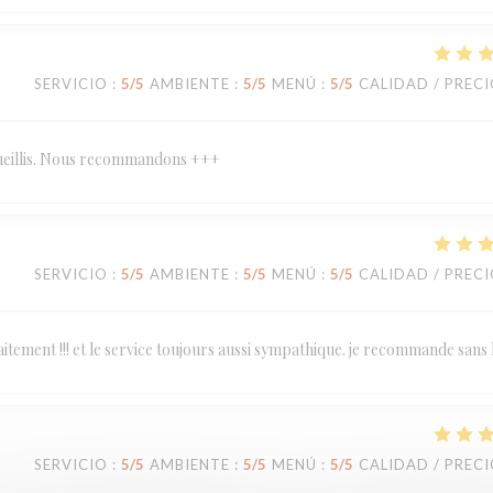
SERVICIO
:
5
/5
AMBIENTE
:
5
/5
MENÚ
:
5
/5
CALIDAD / PREC
ccueillis. Nous recommandons +++
SERVICIO
:
5
/5
AMBIENTE
:
5
/5
MENÚ
:
5
/5
CALIDAD / PREC
tement !!! et le service toujours aussi sympathique. je recommande sans 
SERVICIO
:
5
/5
AMBIENTE
:
5
/5
MENÚ
:
5
/5
CALIDAD / PREC