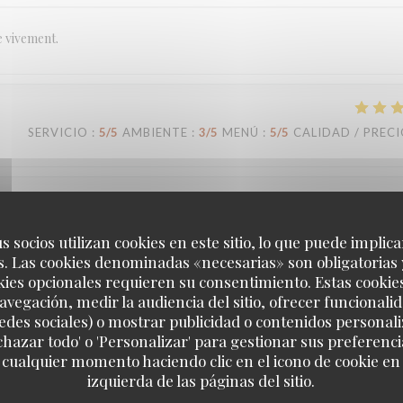
e vivement.
SERVICIO
:
5
/5
AMBIENTE
:
3
/5
MENÚ
:
5
/5
CALIDAD / PREC
SERVICIO
:
5
/5
AMBIENTE
:
5
/5
MENÚ
:
5
/5
CALIDAD / PREC
s socios utilizan cookies en este sitio, lo que puede implica
. Las cookies denominadas «necesarias» son obligatorias 
kies opcionales requieren su consentimiento. Estas cookie
avegación, medir la audiencia del sitio, ofrecer funcionali
SERVICIO
:
5
/5
AMBIENTE
:
5
/5
MENÚ
:
5
/5
CALIDAD / PREC
edes sociales) o mostrar publicidad o contenidos personali
echazar todo' o 'Personalizar' para gestionar sus preferen
 cualquier momento haciendo clic en el icono de cookie en l
Loco by Jem's
izquierda de las páginas del sitio.
 c’est toujours un grand plaisir. Plats très savoureux, carte qui change