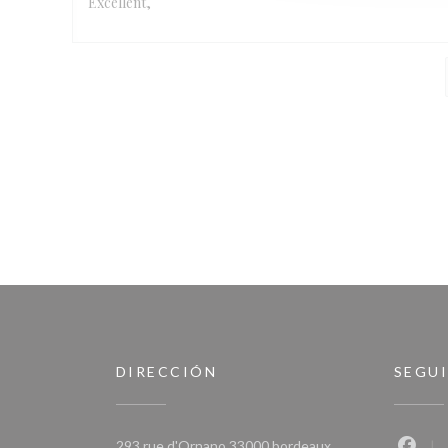
Excellent,
DIRECCIÓN
SEGU
((abre en una nuev
293 rue d'Ornano 33000 bordeaux