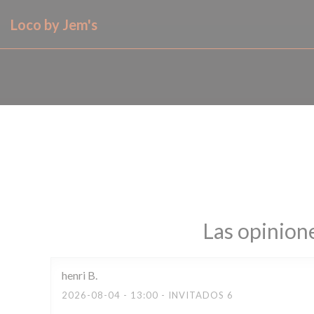
Personalización de sus opciones de cookies
Loco by Jem's
Las opinione
henri
B
2026-08-04
- 13:00 - INVITADOS 6