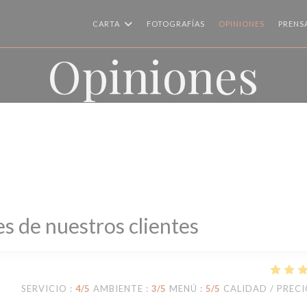
CARTA
FOTOGRAFÍAS
OPINIONES
PRENS
Opiniones
s de nuestros clientes
SERVICIO
:
4
/5
AMBIENTE
:
3
/5
MENÚ
:
5
/5
CALIDAD / PREC