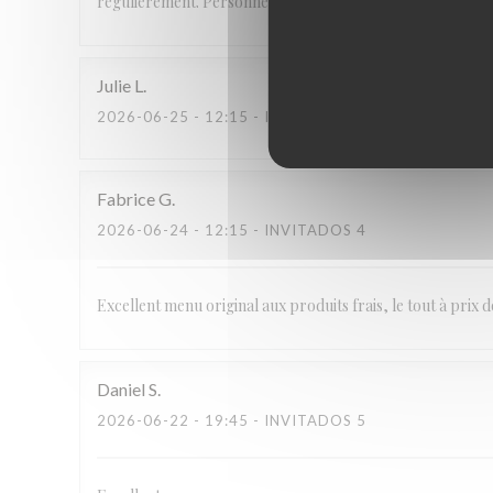
régulièrement. Personnel aimable et service parfait.
Julie
L
2026-06-25
- 12:15 - INVITADOS 2
Fabrice
G
2026-06-24
- 12:15 - INVITADOS 4
Excellent menu original aux produits frais, le tout à prix 
Daniel
S
2026-06-22
- 19:45 - INVITADOS 5