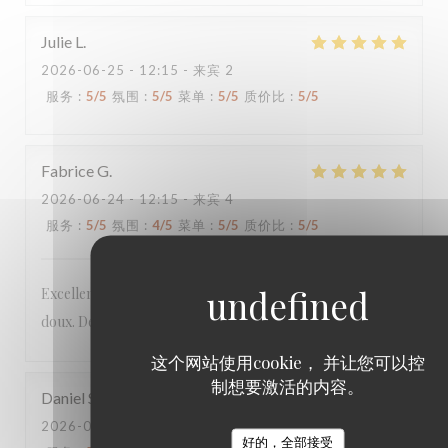
Julie
L
2026-06-25
- 12:15 - 来宾 2
服务
:
5
/5
氛围
:
5
/5
菜单
:
5
/5
质价比
:
5
/5
Fabrice
G
2026-06-24
- 12:15 - 来宾 4
服务
:
5
/5
氛围
:
4
/5
菜单
:
5
/5
质价比
:
5
/5
Excellent menu original aux produits frais, le tout à prix
doux. Deuxième fois dans ce restaurant et toujours au top.
这个网站使用cookie， 并让您可以控
制想要激活的内容。
Daniel
S
2026-06-22
- 19:45 - 来宾 5
好的，全部接受