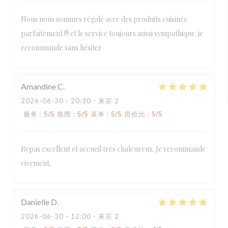
Nous nous sommes régalé avec des produits cuisinés
parfaitement !!! et le service toujours aussi sympathique. je
recommande sans hésiter
Amandine
C
2026-06-30
- 20:30 - 来宾 2
服务
:
5
/5
氛围
:
5
/5
菜单
:
5
/5
质价比
:
5
/5
Repas excellent et accueil très chaleureux. Je recommande
vivement.
Danielle
D
2026-06-30
- 12:00 - 来宾 2