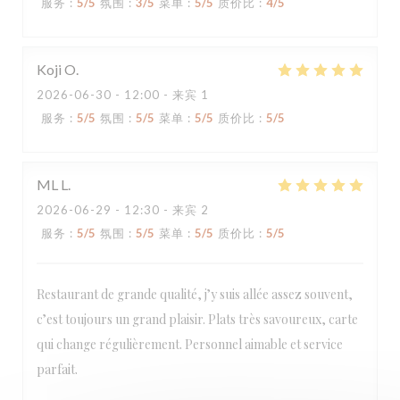
服务
:
5
/5
氛围
:
3
/5
菜单
:
5
/5
质价比
:
4
/5
Koji
O
2026-06-30
- 12:00 - 来宾 1
服务
:
5
/5
氛围
:
5
/5
菜单
:
5
/5
质价比
:
5
/5
ML
L
2026-06-29
- 12:30 - 来宾 2
服务
:
5
/5
氛围
:
5
/5
菜单
:
5
/5
质价比
:
5
/5
Restaurant de grande qualité, j’y suis allée assez souvent,
c’est toujours un grand plaisir. Plats très savoureux, carte
qui change régulièrement. Personnel aimable et service
Loco by Jem's
parfait.