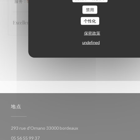
服务
:
5
/5
氛围
:
5
/5
菜单
:
5
/5
质价比
:
5
/5
禁用
个性化
Excellent,
保密政策
undefined
1
2
3
地点
((在新窗口中打开))
293 rue d'Ornano 33000 bordeaux
05 56 55 99 37