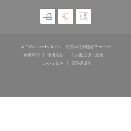
((在新窗口
© 2026 Loco by Jem's — 餐馆网站创建者
Zenchef
免责声明
使用条款
个人数据保护政策
((在新窗口中打开))
((在新窗口中打开))
((在新窗口中打开))
cookie 策略
无障碍设施
((在新窗口中打开))
((在新窗口中打开))