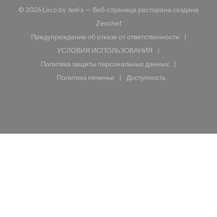
© 2026 Loco by Jem's — Веб-страница ресторана создана
((открывается в новом окне))
Zenchef
Предупреждение об отказе от ответственности
((открывается в новом окне))
УСЛОВИЯ ИСПОЛЬЗОВАНИЯ
((открывается в новом окне))
Политика защиты персональных данных
((открывается в новом окне))
Политика печенье
Доступность
((открывается в новом окне))
((открывается в новом 