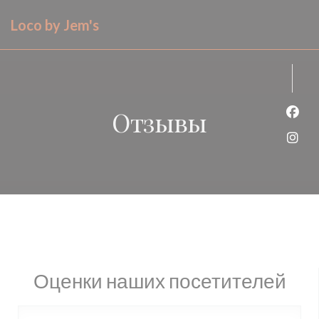
Панель управления cookies
Loco by Jem's
Отзывы
Face
Inst
Оценки наших посетителей