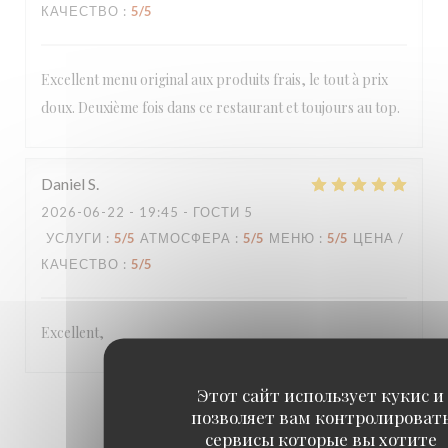
КАЧЕСТВО
:
5
/5
Excellent menu original aux produits frais, le tout à prix
doux. Deuxième fois dans ce restaurant et toujours au top.
Daniel
S
2026-06-22
- 19:45 - ГОСТИ 5
УСЛУГИ
:
5
/5
АТМОСФЕРА
:
5
/5
МЕНЮ
:
5
/5
ЦЕНА /
КАЧЕСТВО
:
5
/5
Excellent,
Этот сайт использует кукис и
1
2
3
позволяет вам контролироват
сервисы которые вы хотите