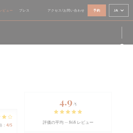
JA
レビュー
プレス
アクセス/お問い合わせ
予約
((新しいウィンドウで開きます))
((新しいウィンドウで開きます))
Fa
Ins
4.9
/5
評価の平均 —
868 レビュー
格
:
4
/5