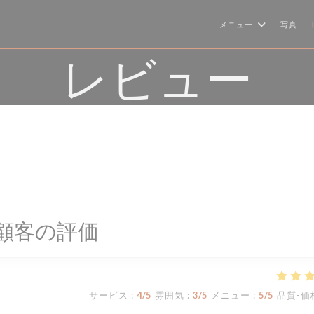
メニュー
写真
レビュー
顧客の評価
サービス
:
4
/5
雰囲気
:
3
/5
メニュー
:
5
/5
品質-価