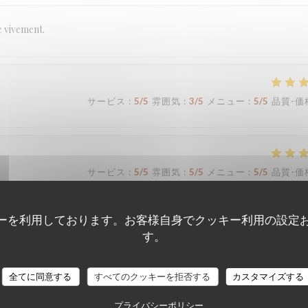
e vivement.
サービス
:
5
/5
雰囲気
:
3
/5
メニュー
:
5
/5
品質-価
サービス
:
5
/5
雰囲気
:
5
/5
メニュー
:
5
/5
品質-価
ーを利用しております。お客様自身でクッキー利用の設定
す。
サービス
:
5
/5
雰囲気
:
5
/5
メニュー
:
5
/5
品質-価
Loco by Jem's
全てに同意する
すべてのクッキーを拒否する
カスタマイズする
 c’est toujours un grand plaisir. Plats très savoureux, carte qui change
プライバシーポリシー