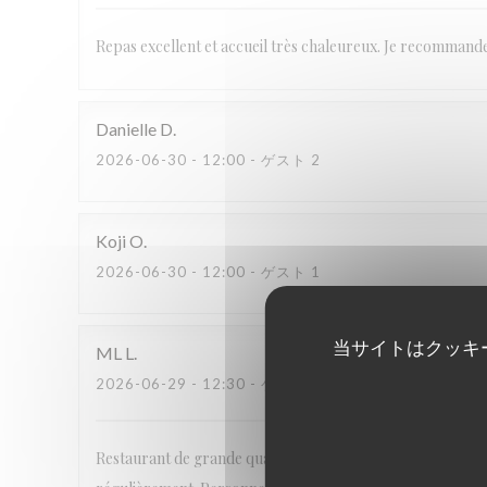
Repas excellent et accueil très chaleureux. Je recommand
Danielle
D
2026-06-30
- 12:00 - ゲスト 2
Koji
O
2026-06-30
- 12:00 - ゲスト 1
当サイトはクッキ
ML
L
2026-06-29
- 12:30 - ゲスト 2
Restaurant de grande qualité, j’y suis allée assez souvent,