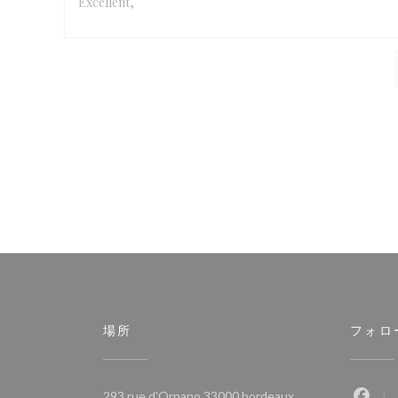
Excellent,
場所
フォロ
((新しいウィンドウ
293 rue d'Ornano 33000 bordeaux