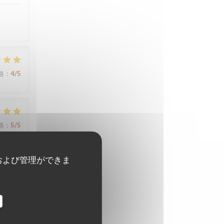
格
:
4
/5
格
:
5
/5
および管理ができま
格
:
5
/5