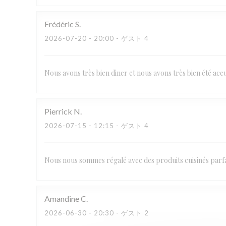
Frédéric
S
2026-07-20
- 20:00 - ゲスト 4
Nous avons très bien diner et nous avons très bien été a
Pierrick
N
2026-07-15
- 12:15 - ゲスト 4
Nous nous sommes régalé avec des produits cuisinés parfai
Amandine
C
2026-06-30
- 20:30 - ゲスト 2