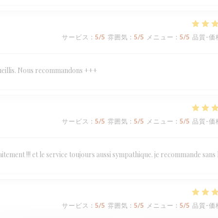
サービス
:
5
/5
雰囲気
:
5
/5
メニュー
:
5
/5
品質-価
ccueillis. Nous recommandons +++
サービス
:
5
/5
雰囲気
:
5
/5
メニュー
:
5
/5
品質-価
tement !!! et le service toujours aussi sympathique. je recommande sans 
サービス
:
5
/5
雰囲気
:
5
/5
メニュー
:
5
/5
品質-価