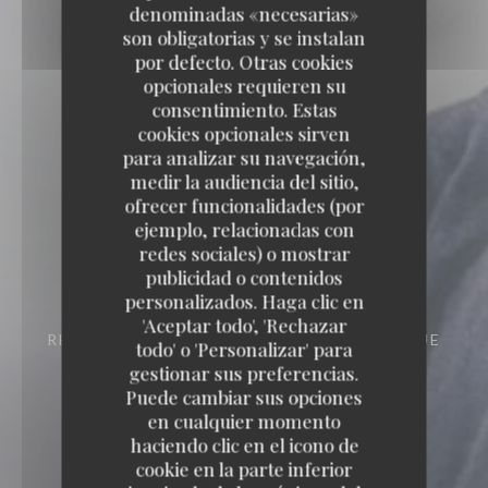
denominadas «necesarias»
son obligatorias y se instalan
por defecto. Otras cookies
opcionales requieren su
consentimiento. Estas
cookies opcionales sirven
para analizar su navegación,
medir la audiencia del sitio,
ofrecer funcionalidades (por
ejemplo, relacionadas con
redes sociales) o mostrar
Loco by Jem's
publicidad o contenidos
personalizados. Haga clic en
Loco by Jem's
'Aceptar todo', 'Rechazar
RESTAURANTE GASTRONÓMICO
293 RUE
todo' o 'Personalizar' para
D'ORNANO 33000 BORDEAUX
gestionar sus preferencias.
Puede cambiar sus opciones
en cualquier momento
haciendo clic en el icono de
cookie en la parte inferior