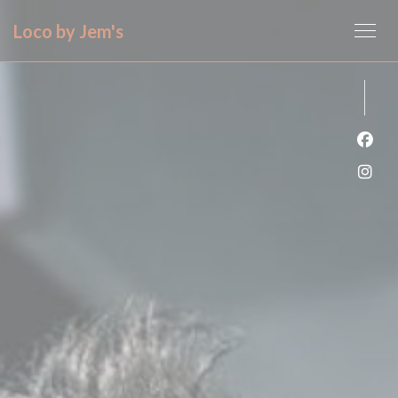
Personalización de sus opciones de cookies
Loco by Jem's
Face
Inst