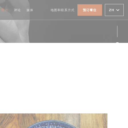
ZH
照片
评论
媒体
地图和联系方式
预订餐位
((在新窗口中打开))
((在新窗口中打开))
Fac
Ins