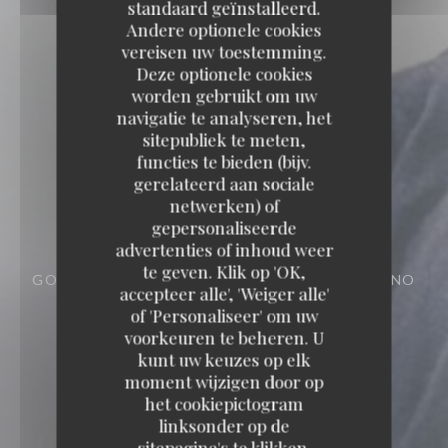
standaard geïnstalleerd.
Andere optionele cookies
vereisen uw toestemming.
Deze optionele cookies
worden gebruikt om uw
navigatie te analyseren, het
sitepubliek te meten,
functies te bieden (bijv.
gerelateerd aan sociale
Loco by Jem's
netwerken) of
gepersonaliseerde
advertenties of inhoud weer
Loco by Jem's
te geven. Klik op 'OK,
GOURMET RESTAURANT
293 RUE D'ORNANO
accepteer alle', 'Weiger alle'
33000 BORDEAUX
of 'Personaliseer' om uw
voorkeuren te beheren. U
kunt uw keuzes op elk
moment wijzigen door op
het cookiepictogram
linksonder op de
sitepagina's te klikken.