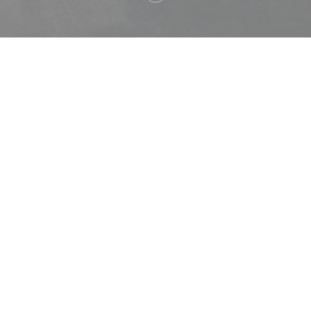
Welkom bij
Loco by Jem's