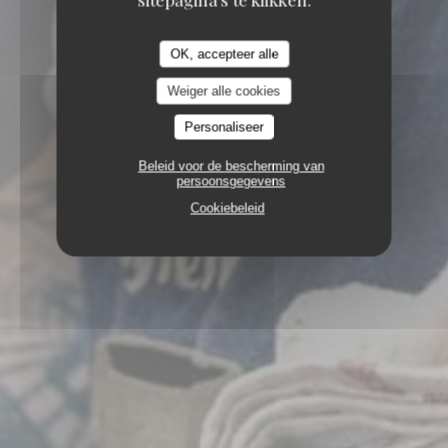
OK, accepteer alle
Weiger alle cookies
Personaliseer
Beleid voor de bescherming van
persoonsgegevens
Cookiebeleid