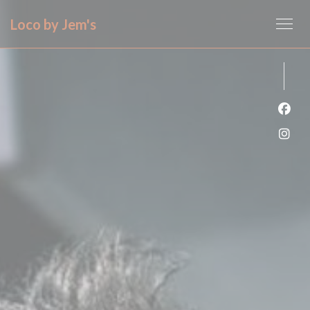
Cookies beheer paneel
Loco by Jem's
Face
Inst