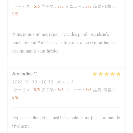
サービス
:
5
/5
雰囲気
:
5
/5
メニュー
:
5
/5
品質-価格
:
5
/5
Nous nous sommes régalé avec des produits cuisinés
parfaitement !!! et le service toujours aussi sympathique. je
recommande sans hésiter
Amandine
C
2026-06-30
- 20:30 - ゲスト 2
サービス
:
5
/5
雰囲気
:
5
/5
メニュー
:
5
/5
品質-価格
:
5
/5
Repas excellent et accueil très chaleureux. Je recommande
vivement.