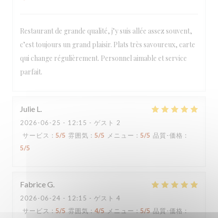
Restaurant de grande qualité, j’y suis allée assez souvent,
Loco by Jem's
c’est toujours un grand plaisir. Plats très savoureux, carte
qui change régulièrement. Personnel aimable et service
parfait.
Julie
L
2026-06-25
- 12:15 - ゲスト 2
サービス
:
5
/5
雰囲気
:
5
/5
メニュー
:
5
/5
品質-価格
:
5
/5
Fabrice
G
2026-06-24
- 12:15 - ゲスト 4
サービス
:
5
/5
雰囲気
:
4
/5
メニュー
:
5
/5
品質-価格
: