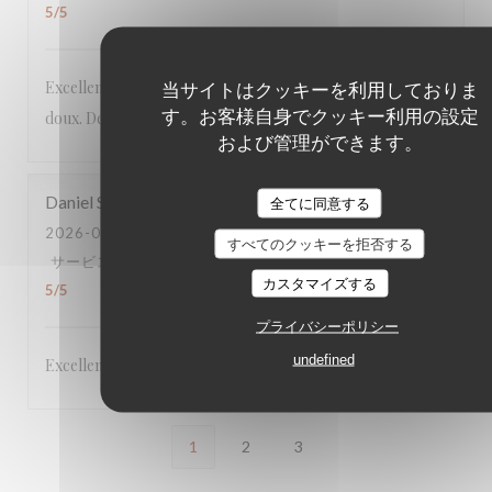
5
/5
当サイトはクッキーを利用しておりま
Excellent menu original aux produits frais, le tout à prix
す。お客様自身でクッキー利用の設定
doux. Deuxième fois dans ce restaurant et toujours au top.
および管理ができます。
Daniel
S
全てに同意する
2026-06-22
- 19:45 - ゲスト 5
すべてのクッキーを拒否する
サービス
:
5
/5
雰囲気
:
5
/5
メニュー
:
5
/5
品質-価格
:
カスタマイズする
5
/5
プライバシーポリシー
undefined
Excellent,
1
2
3