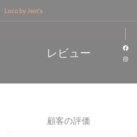
クッキー利用の管理について
Loco by Jem's
レビュー
Fa
Ins
顧客の評価