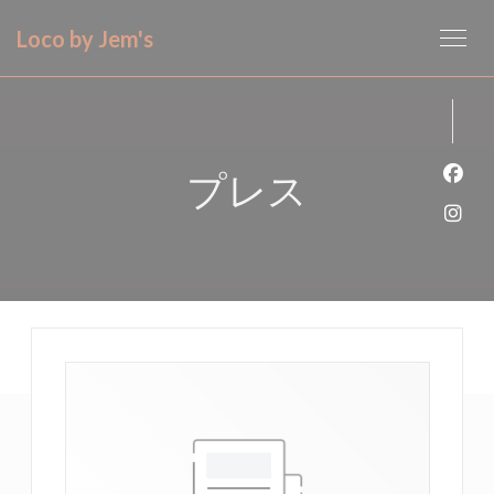
クッキー利用の管理について
Loco by Jem's
プレス
Fa
Ins