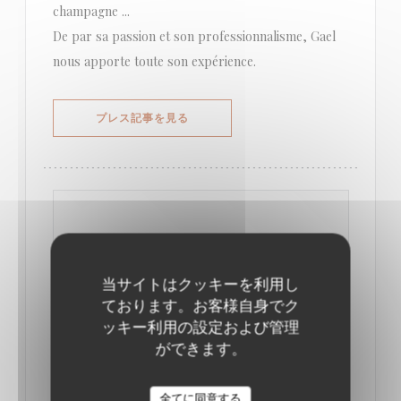
champagne ...
De par sa passion et son professionnalisme, Gael
nous apporte toute son expérience.
((新しいウィンドウで開きます))
プレス記事を見る
当サイトはクッキーを利用し
ております。お客様自身でク
ッキー利用の設定および管理
ができます。
全てに同意する