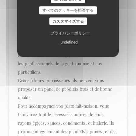
Loco by Jem's
LA MINUTE LOCO L'ÉPICENSE.
すべてのクッキーを拒否する
2021/05/10
カスタマイズする
L'EPICENSE saveurs du monde vous propose les
プライバシーポリシー
meilleurs produits fins des 4 coins du monde. Notre
undefined
grossiste pour épicerie fine est implanté à
Marsolan, dans le Gers (32). Ils sont ouverts à tous
les professionnels de la gastronomie et aux
particuliers.
Grâce à leurs fournisseurs, ils peuvent vous
proposer un panel de produits frais et de bonne
qualité.
Pour accompagner vos plats fait-maison, vous
trouverez tout le nécessaire auprès de leurs
rayons épices, sauces, condiments, et huilerie. Ils
proposent également des produits japonais, et des