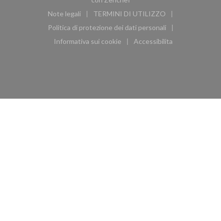
Note legali
TERMINI DI UTILIZZO
((apre una nuova finestra))
((apre una nuova finestra))
Politica di protezione dei dati personali
((apre una nuova finestra))
Informativa sui cookie
Accessibilita
((apre una nuova finestra))
((apre una nuova finest