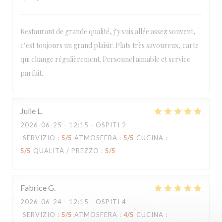
Restaurant de grande qualité, j’y suis allée assez souvent,
c’est toujours un grand plaisir. Plats très savoureux, carte
Loco by Jem's
qui change régulièrement. Personnel aimable et service
parfait.
Julie
L
2026-06-25
- 12:15 - OSPITI 2
SERVIZIO
:
5
/5
ATMOSFERA
:
5
/5
CUCINA
:
5
/5
QUALITÀ / PREZZO
:
5
/5
Fabrice
G
2026-06-24
- 12:15 - OSPITI 4
SERVIZIO
:
5
/5
ATMOSFERA
:
4
/5
CUCINA
: