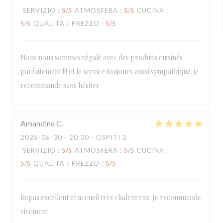
SERVIZIO
:
5
/5
ATMOSFERA
:
5
/5
CUCINA
:
5
/5
QUALITÀ / PREZZO
:
5
/5
Nous nous sommes régalé avec des produits cuisinés
parfaitement !!! et le service toujours aussi sympathique. je
recommande sans hésiter
Amandine
C
2026-06-30
- 20:30 - OSPITI 2
SERVIZIO
:
5
/5
ATMOSFERA
:
5
/5
CUCINA
:
5
/5
QUALITÀ / PREZZO
:
5
/5
Repas excellent et accueil très chaleureux. Je recommande
vivement.