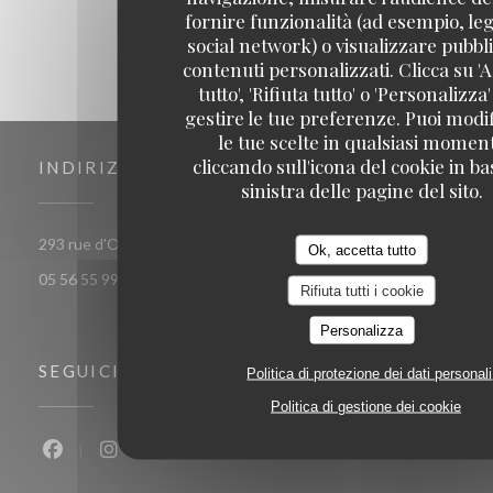
fornire funzionalità (ad esempio, leg
social network) o visualizzare pubbli
contenuti personalizzati. Clicca su 'A
tutto', 'Rifiuta tutto' o 'Personalizza
gestire le tue preferenze. Puoi modi
le tue scelte in qualsiasi momen
cliccando sull'icona del cookie in ba
INDIRIZZO
sinistra delle pagine del sito.
((apre una nuova finestra))
293 rue d'Ornano 33000 bordeaux
Ok, accetta tutto
05 56 55 99 37
Rifiuta tutti i cookie
Personalizza
SEGUICI
Politica di protezione dei dati personali
Politica di gestione dei cookie
Facebook ((apre una nuova finestra))
Instagram ((apre una nuova finestra))