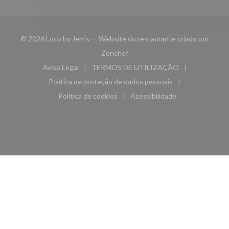
© 2026 Loco by Jem's — Website do restaurante criado por
((abre numa nova janela))
Zenchef
Aviso Legal
TERMOS DE UTILIZAÇÃO
((abre numa nova janela))
((abre numa nova janela))
Política de proteção de dados pessoais
((abre numa nova janela))
Política de cookies
Acessibilidade
((abre numa nova janela))
((abre numa nova janela)