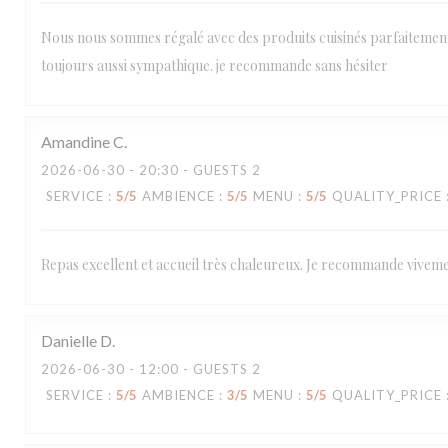
Nous nous sommes régalé avec des produits cuisinés parfaitement !!
toujours aussi sympathique. je recommande sans hésiter
Amandine
C
2026-06-30
- 20:30 - GUESTS 2
SERVICE
:
5
/5
AMBIENCE
:
5
/5
MENU
:
5
/5
QUALITY_PRICE
Repas excellent et accueil très chaleureux. Je recommande viveme
Danielle
D
2026-06-30
- 12:00 - GUESTS 2
SERVICE
:
5
/5
AMBIENCE
:
3
/5
MENU
:
5
/5
QUALITY_PRICE