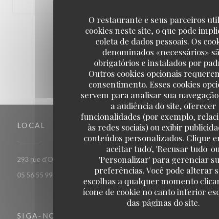
O restaurante e seus parceiros uti
cookies neste site, o que pode impli
1
2
3
coleta de dados pessoais. Os coo
denominados «necessários» s
obrigatórios e instalados por pad
Outros cookies opcionais requere
consentimento. Esses cookies opci
servem para analisar sua navegação
a audiência do site, oferecer
funcionalidades (por exemplo, relac
LOCAL
às redes sociais) ou exibir publicid
conteúdos personalizados. Clique e
aceitar tudo', 'Recusar tudo' o
'Personalizar' para gerenciar s
((abre numa nova janela))
293 rue d'Ornano 33000 bordeaux
preferências. Você pode alterar 
05 56 55 99 37
escolhas a qualquer momento clica
ícone de cookie no canto inferior e
das páginas do site.
SIGA-NOS