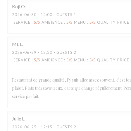
Koji
O
2026-06-30
- 12:00 - GUESTS 1
SERVICE
:
5
/5
AMBIENCE
:
5
/5
MENU
:
5
/5
QUALITY_PRICE
ML
L
2026-06-29
- 12:30 - GUESTS 2
SERVICE
:
5
/5
AMBIENCE
:
5
/5
MENU
:
5
/5
QUALITY_PRICE
Restaurant de grande qualité, j’y suis allée assez souvent, c’est t
plaisir. Plats très savoureux, carte qui change régulièrement. Per
service parfait.
Loco by Jem's
Julie
L
2026-06-25
- 12:15 - GUESTS 2