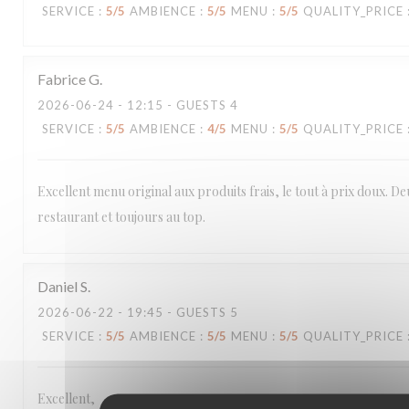
SERVICE
:
5
/5
AMBIENCE
:
5
/5
MENU
:
5
/5
QUALITY_PRICE
Fabrice
G
2026-06-24
- 12:15 - GUESTS 4
SERVICE
:
5
/5
AMBIENCE
:
4
/5
MENU
:
5
/5
QUALITY_PRICE
Excellent menu original aux produits frais, le tout à prix doux. De
restaurant et toujours au top.
Daniel
S
2026-06-22
- 19:45 - GUESTS 5
SERVICE
:
5
/5
AMBIENCE
:
5
/5
MENU
:
5
/5
QUALITY_PRICE
Excellent,