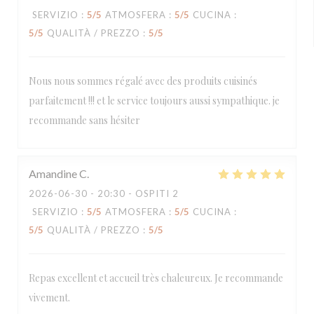
SERVIZIO
:
5
/5
ATMOSFERA
:
5
/5
CUCINA
:
5
/5
QUALITÀ / PREZZO
:
5
/5
Nous nous sommes régalé avec des produits cuisinés
parfaitement !!! et le service toujours aussi sympathique. je
recommande sans hésiter
Amandine
C
2026-06-30
- 20:30 - OSPITI 2
SERVIZIO
:
5
/5
ATMOSFERA
:
5
/5
CUCINA
:
5
/5
QUALITÀ / PREZZO
:
5
/5
Repas excellent et accueil très chaleureux. Je recommande
vivement.