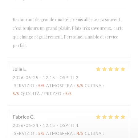
Restaurant de grande qualité, j’y suis allée assez souvent,
c’est toujours un grand plaisir. Plats très savoureux, carte
Loco by Jem's
qui change régulièrement. Personnel aimable et service
parfait.
Julie
L
2026-06-25
- 12:15 - OSPITI 2
SERVIZIO
:
5
/5
ATMOSFERA
:
5
/5
CUCINA
:
5
/5
QUALITÀ / PREZZO
:
5
/5
Fabrice
G
2026-06-24
- 12:15 - OSPITI 4
SERVIZIO
:
5
/5
ATMOSFERA
:
4
/5
CUCINA
: