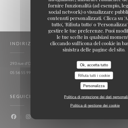
fornire funzionalità (ad esempio, leg
social network) o visualizzare pubbli
contenuti personalizzati. Clicca su 'A
tutto', 'Rifiuta tutto' o 'Personalizza
gestire le tue preferenze. Puoi modi
le tue scelte in qualsiasi momen
cliccando sull'icona del cookie in ba
INDIRIZZO
sinistra delle pagine del sito.
((apre una nuova finestra))
293 rue d'Ornano 33000 bordeaux
Ok, accetta tutto
05 56 55 99 37
Rifiuta tutti i cookie
Personalizza
SEGUICI
Politica di protezione dei dati personali
Politica di gestione dei cookie
Facebook ((apre una nuova finestra))
Instagram ((apre una nuova finestra))