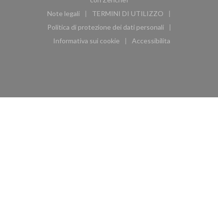
Note legali
TERMINI DI UTILIZZO
((apre una nuova finestra))
((apre una nuova finestra))
Politica di protezione dei dati personali
((apre una nuova finestra))
Informativa sui cookie
Accessibilita
((apre una nuova finestra))
((apre una nuova finest