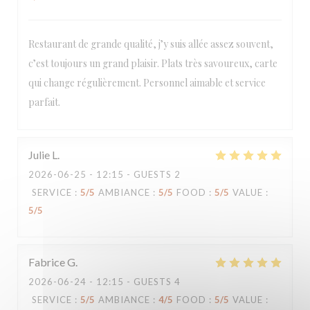
Restaurant de grande qualité, j’y suis allée assez souvent,
c’est toujours un grand plaisir. Plats très savoureux, carte
Loco by Jem's
qui change régulièrement. Personnel aimable et service
parfait.
Julie
L
2026-06-25
- 12:15 - GUESTS 2
SERVICE
:
5
/5
AMBIANCE
:
5
/5
FOOD
:
5
/5
VALUE
:
5
/5
Fabrice
G
2026-06-24
- 12:15 - GUESTS 4
SERVICE
:
5
/5
AMBIANCE
:
4
/5
FOOD
:
5
/5
VALUE
: