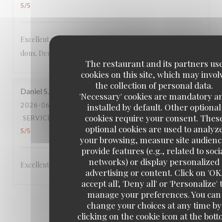
5
/5
Excellent menu original aux produits frais, le tout à prix
doux. Deuxième fois dans ce restaurant et toujours au top.
The restaurant and its partners us
cookies on this site, which may invol
the collection of personal data.
Daniel
S
'Necessary' cookies are mandatory a
2026-06-22
- 19:45 - GUESTS 5
installed by default. Other optional
cookies require your consent. Thes
SERVICE
:
5
/5
AMBIANCE
:
5
/5
FOOD
:
5
/5
VALUE
:
optional cookies are used to analyz
5
/5
your browsing, measure site audienc
provide features (e.g., related to soci
networks) or display personalized
Excellent,
advertising or content. Click on 'OK
accept all', 'Deny all' or 'Personalize' 
manage your preferences. You can
1
2
3
change your choices at any time by
clicking on the cookie icon at the bot