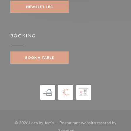
NEWSLETTER
BOOKING
BOOK A TABLE
© 2026 Loco by Jem's — Restaurant website created by
((opens in a new window))
Zenchef