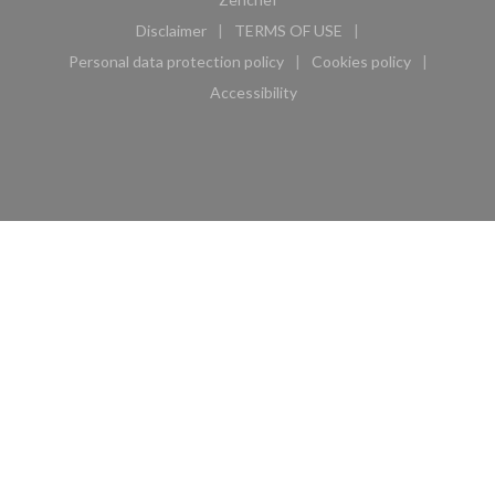
Disclaimer
TERMS OF USE
((opens in a new window))
((opens in a new window))
Personal data protection policy
Cookies policy
((opens in a new window))
((opens in a new 
Accessibility
((opens in a new window))