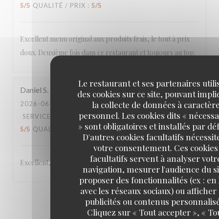
5
/5
QUALITÉ / PRIX
:
5
/5
Excellent menu original aux produits frais, le tout à prix
doux. Deuxième fois dans ce restaurant et toujours au top.
Le restaurant et ses partenaires utili
Daniel
S
des cookies sur ce site, pouvant impl
la collecte de données à caractèr
2026-06-22
- 19:45 - COUVERTS 5
personnel. Les cookies dits « nécessa
SERVICE
:
5
/5
AMBIANCE
:
5
/5
CUISINE
:
» sont obligatoires et installés par dé
5
/5
QUALITÉ / PRIX
:
5
/5
D'autres cookies facultatifs nécessit
votre consentement. Ces cookies
facultatifs servent à analyser votr
Excellent,
navigation, mesurer l'audience du si
proposer des fonctionnalités (ex : en 
avec les réseaux sociaux) ou afficher
1
2
3
publicités ou contenus personnalisé
Cliquez sur « Tout accepter », « To