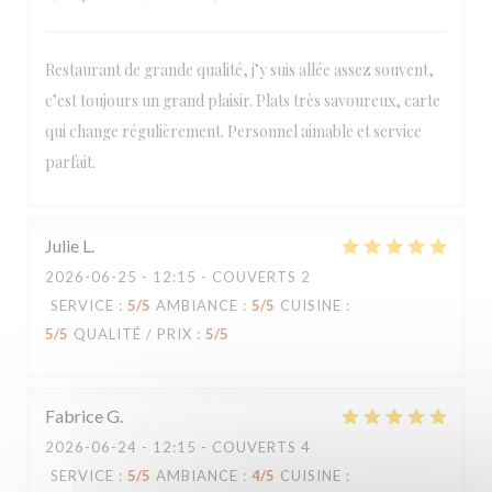
Restaurant de grande qualité, j’y suis allée assez souvent,
c’est toujours un grand plaisir. Plats très savoureux, carte
Loco by Jem's
qui change régulièrement. Personnel aimable et service
parfait.
Julie
L
2026-06-25
- 12:15 - COUVERTS 2
SERVICE
:
5
/5
AMBIANCE
:
5
/5
CUISINE
:
5
/5
QUALITÉ / PRIX
:
5
/5
Fabrice
G
2026-06-24
- 12:15 - COUVERTS 4
SERVICE
:
5
/5
AMBIANCE
:
4
/5
CUISINE
: