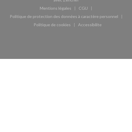
Mentions légales
CGU
((ouvre une nouvelle fenêtre))
((ouvre une nouvelle fen
Politique de protection des données à caractère personnel
((ouvre une nouvelle fenêtre))
Politique de cookies
Accessibilite
((ouvre une nouvelle fenêtre))
((ouvre une nouvelle fe