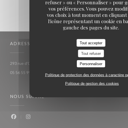
refuser » ou « Personnaliser » pour 
vos préférences. Vous pouvez modif
vos choix à tout moment en cliquant
l'icône représentant un cookie en ba
gauche des pages du site.
Tout accepter
ADRESSE
Tout refuser
((ouvre une nouvelle fenêtre))
293 rue d'Ornano 33000 bordeaux
Personnaliser
05 56 55 99 37
Politique de protection des données à caractère p
Politique de gestion des cookies
NOUS SUIVRE
Facebook ((ouvre une nouvelle fenêtre))
Instagram ((ouvre une nouvelle fenêtre))