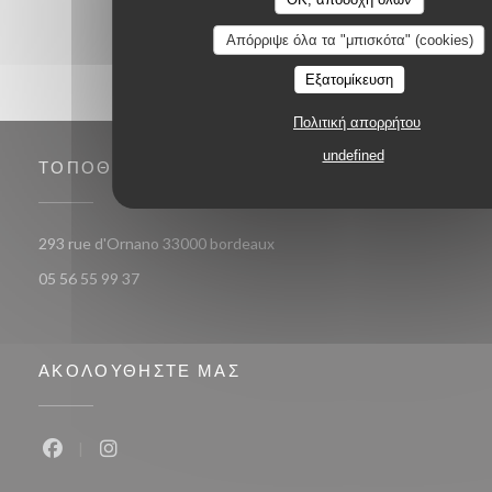
Απόρριψε όλα τα "μπισκότα" (cookies)
Εξατομίκευση
Πολιτική απορρήτου
undefined
ΤΟΠΟΘΕΣΊΑ
((ανοίγει σε νέο παράθυρο))
293 rue d'Ornano 33000 bordeaux
05 56 55 99 37
ΑΚΟΛΟΥΘΉΣΤΕ ΜΑΣ
Facebook ((ανοίγει σε νέο παράθυρο))
Instagram ((ανοίγει σε νέο παράθυρο))