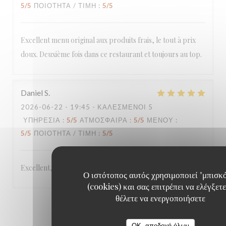
5
/5
ΠΟΙΌΤΗΤΑ / ΤΙΜΉ
:
5
/5
Excellent menu original aux produits frais, le tout à prix
doux. Deuxième fois dans ce restaurant et toujours au top.
Daniel
S
2026-06-22
- 19:45 - ΚΑΛΕΣΜΈΝΟΙ 5
ΥΠΗΡΕΣΊΑ
:
5
/5
ΑΤΜΌΣΦΑΙΡΑ
:
5
/5
ΜΕΝΟΎ
:
5
/5
ΠΟΙΌΤΗΤΑ / ΤΙΜΉ
:
5
/5
Excellent,
Ο ιστότοπος αυτός χρησιμοποιεί "μπισκ
(cookies) και σας επιτρέπει να ελέγξετε
θέλετε να ενεργοποιήσετε
1
2
3
OK, αποδοχή όλων