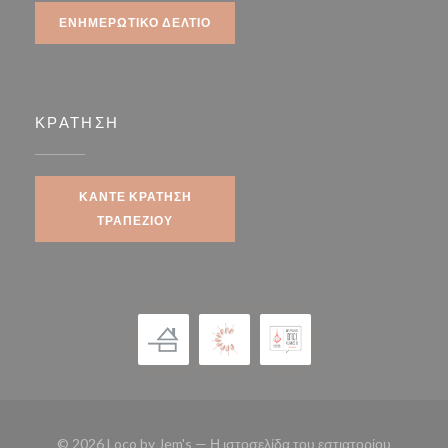
ΕΝΗΜΕΡΩΤΙΚΌ ΔΕΛΤΊΟ
ΚΡΆΤΗΣΗ
ΚΆΝΤΕ ΚΡΆΤΗΣΗ
ΤΡΑΠΕΖΙΟΎ
© 2026 Loco by Jem's — Η ιστοσελίδα του εστιατορίου