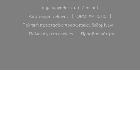
((ανοίγει σε νέο παρά
δημιουργήθηκε από
Zenchef
Αποποίηση ευθύνης
ΌΡΟΙ ΧΡΉΣΗΣ
((ανοίγει σε νέο παράθυρο))
((ανοίγει σε νέο παράθυ
Πολιτική προστασίας προσωπικών δεδομένων
((ανοίγει σε νέο παράθυρο))
Πολιτική για τα cookies
Προσβασιμότητα
((ανοίγει σε νέο παράθυρο))
((ανοίγει σε νέο παρά