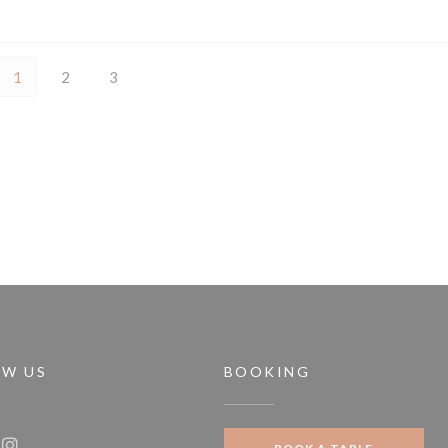
1
2
3
OW US
BOOKING
indow))