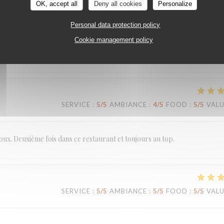
OK, accept all
Deny all cookies
Personalize
Personal data protection policy
Cookie management policy
SERVICE
:
5
/5
AMBIANCE
:
5
/5
FOOD
:
5
/5
VAL
SERVICE
:
5
/5
AMBIANCE
:
4
/5
FOOD
:
5
/5
VAL
doux. Deuxième fois dans ce restaurant et toujours au top.
SERVICE
:
5
/5
AMBIANCE
:
5
/5
FOOD
:
5
/5
VAL