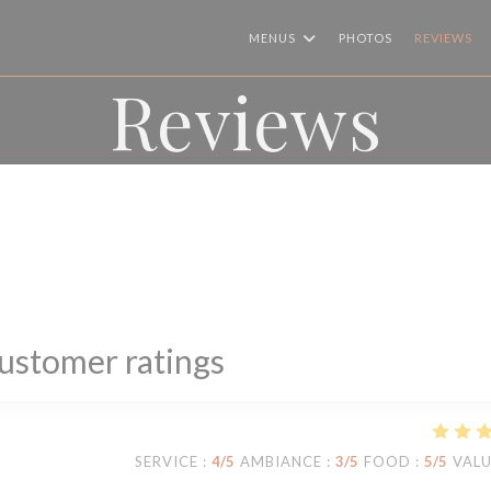
MENUS
PHOTOS
REVIEWS
Reviews
ustomer ratings
SERVICE
:
4
/5
AMBIANCE
:
3
/5
FOOD
:
5
/5
VAL