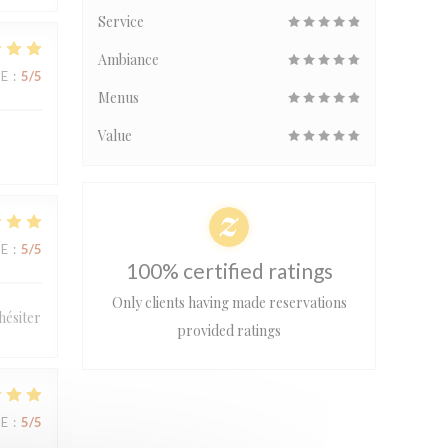
Service
Ambiance
UE
:
5
/5
Menus
Value
UE
:
5
/5
100% certified ratings
Only clients having made reservations
hésiter
provided ratings
UE
:
5
/5