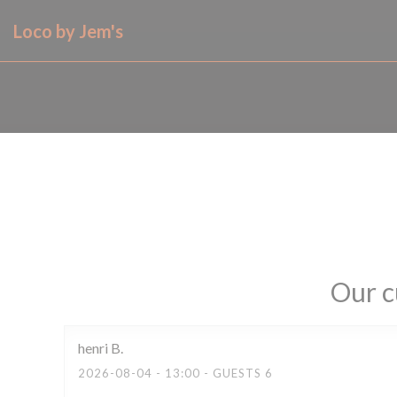
Personalizing your cookie choices
Loco by Jem's
Our c
henri
B
2026-08-04
- 13:00 - GUESTS 6