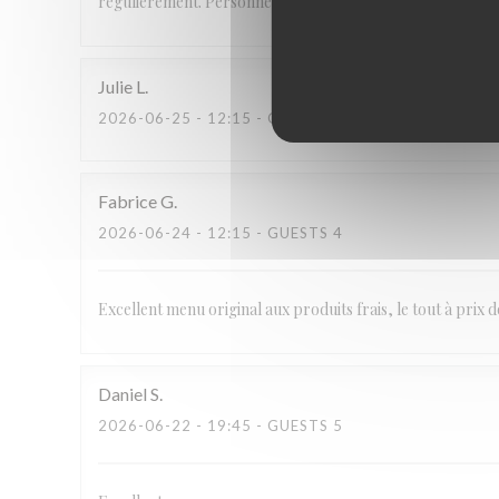
régulièrement. Personnel aimable et service parfait.
Julie
L
2026-06-25
- 12:15 - GUESTS 2
Fabrice
G
2026-06-24
- 12:15 - GUESTS 4
Excellent menu original aux produits frais, le tout à prix 
Daniel
S
2026-06-22
- 19:45 - GUESTS 5