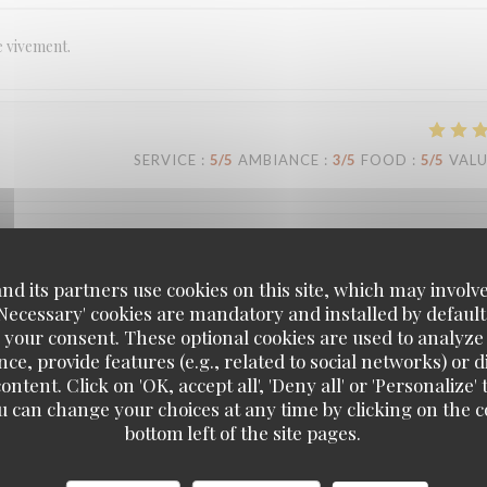
e vivement.
SERVICE
:
5
/5
AMBIANCE
:
3
/5
FOOD
:
5
/5
VAL
SERVICE
:
5
/5
AMBIANCE
:
5
/5
FOOD
:
5
/5
VAL
d its partners use cookies on this site, which may involve
'Necessary' cookies are mandatory and installed by default
 your consent. These optional cookies are used to analyz
ce, provide features (e.g., related to social networks) or 
ontent. Click on 'OK, accept all', 'Deny all' or 'Personaliz
SERVICE
:
5
/5
AMBIANCE
:
5
/5
FOOD
:
5
/5
VAL
u can change your choices at any time by clicking on the co
Loco by Jem's
bottom left of the site pages.
 c’est toujours un grand plaisir. Plats très savoureux, carte qui change