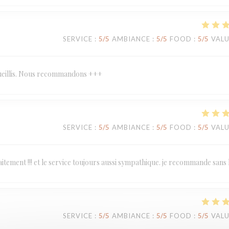
SERVICE
:
5
/5
AMBIANCE
:
5
/5
FOOD
:
5
/5
VAL
ccueillis. Nous recommandons +++
SERVICE
:
5
/5
AMBIANCE
:
5
/5
FOOD
:
5
/5
VAL
tement !!! et le service toujours aussi sympathique. je recommande sans 
SERVICE
:
5
/5
AMBIANCE
:
5
/5
FOOD
:
5
/5
VAL