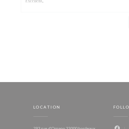
Excellent,
LOCATION
FOLL
((opens in a new w
293 rue d'Ornano 33000 bordeaux