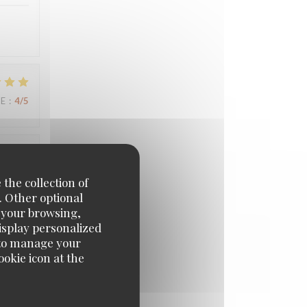
UE
:
4
/5
UE
:
5
/5
 the collection of
. Other optional
e your browsing,
display personalized
e' to manage your
UE
:
5
/5
okie icon at the