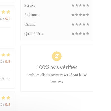
Service
Ambiance
IX
:
5
/5
Cuisine
Qualité/Prix
IX
:
5
/5
100% avis vérifiés
Seuls les clients ayant réservé ont laissé
hésiter
leur avis
IX
:
5
/5