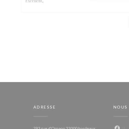
Excellent,
ADRESSE
NOUS
((ouvre une nouvell
293 rue d'Ornano 33000 bordeaux