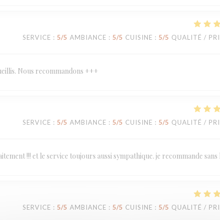
SERVICE
:
5
/5
AMBIANCE
:
5
/5
CUISINE
:
5
/5
QUALITÉ / PR
ccueillis. Nous recommandons +++
SERVICE
:
5
/5
AMBIANCE
:
5
/5
CUISINE
:
5
/5
QUALITÉ / PR
tement !!! et le service toujours aussi sympathique. je recommande sans 
SERVICE
:
5
/5
AMBIANCE
:
5
/5
CUISINE
:
5
/5
QUALITÉ / PR