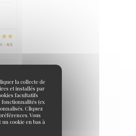
IX
:
4
/5
IX
:
5
/5
iquer la collecte de
res et installés par
okies facultatifs
 fonctionnalités (ex
IX
:
5
/5
sonnalisés. Cliquez
 préférences. Vous
 un cookie en bas à