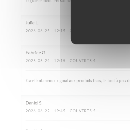
régulièrement. Personnel aimable et service parfait.
Julie
L
2026-06-25
- 12:15 - COUVERTS 2
Fabrice
G
2026-06-24
- 12:15 - COUVERTS 4
Excellent menu original aux produits frais, le tout à prix 
Daniel
S
2026-06-22
- 19:45 - COUVERTS 5