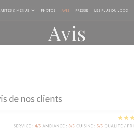
CARTES & MENUS
PHOTOS
AVIS
PRESSE
LES PLUS DU LOCO
Avis
is de nos clients
SERVICE
:
4
/5
AMBIANCE
:
3
/5
CUISINE
:
5
/5
QUALITÉ / PR