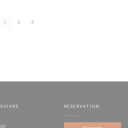
1
2
3
 SUIVRE
RÉSERVATION
e fenêtre))