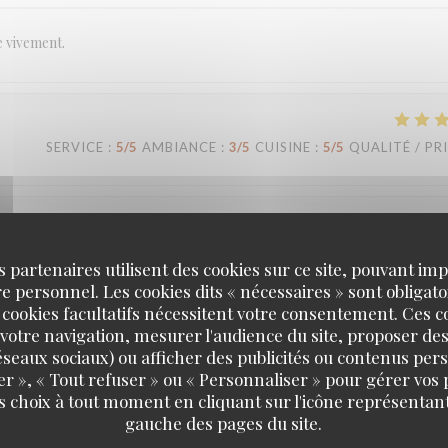
e vivement.
SERVICE
:
5
/5
AMBIANCE
:
3
/5
CUISINE
:
5
/5
QUALITÉ / PR
SERVICE
:
5
/5
AMBIANCE
:
5
/5
CUISINE
:
5
/5
QUALITÉ / PR
s partenaires utilisent des cookies sur ce site, pouvant impl
 personnel. Les cookies dits « nécessaires » sont obligatoi
 cookies facultatifs nécessitent votre consentement. Ces co
votre navigation, mesurer l'audience du site, proposer des
SERVICE
:
5
/5
AMBIANCE
:
5
/5
CUISINE
:
5
/5
QUALITÉ / PR
 réseaux sociaux) ou afficher des publicités ou contenus per
er », « Tout refuser » ou « Personnaliser » pour gérer vos
s choix à tout moment en cliquant sur l'icône représentant
Loco by Jem's
gauche des pages du site.
 c’est toujours un grand plaisir. Plats très savoureux, carte qui change