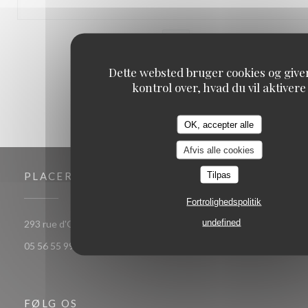
1
2
3
Dette websted bruger cookies og give
kontrol over, hvad du vil aktivere
OK, accepter alle
Afvis alle cookies
Tilpas
PLACERING
Fortrolighedspolitik
undefined
((åbner i et nyt vindue))
293 rue d'Ornano 33000 bordeaux
05 56 55 99 37
FØLG OS