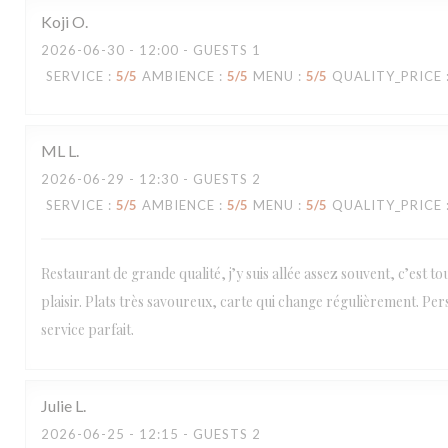
Koji
O
2026-06-30
- 12:00 - GUESTS 1
SERVICE
:
5
/5
AMBIENCE
:
5
/5
MENU
:
5
/5
QUALITY_PRICE
ML
L
2026-06-29
- 12:30 - GUESTS 2
SERVICE
:
5
/5
AMBIENCE
:
5
/5
MENU
:
5
/5
QUALITY_PRICE
Restaurant de grande qualité, j’y suis allée assez souvent, c’est t
plaisir. Plats très savoureux, carte qui change régulièrement. Per
service parfait.
Loco by Jem's
Julie
L
2026-06-25
- 12:15 - GUESTS 2