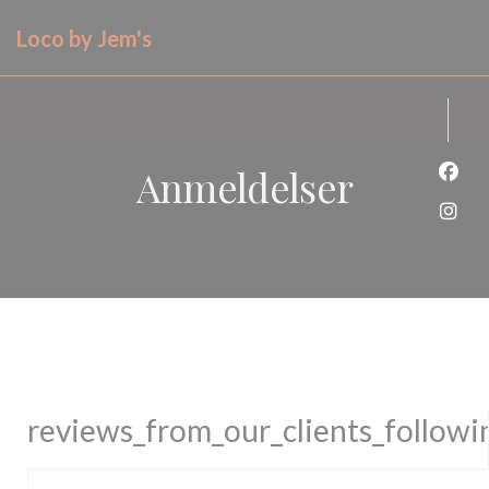
CCookie-styringspanel
Loco by Jem's
Anmeldelser
Faceb
Insta
reviews_from_our_clients_follow