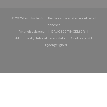
© 2026 Loco by Jem's — Restaurantwebsted oprettet af
((åbner i et nyt vindue))
Zenchef
Fritagelsesklausul
BRUGSBETINGELSER
((åbner i et nyt vindue))
((åbner i et nyt vindue))
Politik for beskyttelse af persondata
Cookies politik
((åbner i et nyt vindue))
((åbner i et nyt
Tilgaengelighed
((åbner i et nyt vindue))