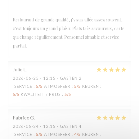
Restaurant de grande qualité, j’y suis allée assez souvent,
c’est toujours un grand plaisir. Plats très savoureux, carte
Loco by Jem's
qui change régulièrement. Personnel aimable et service
parfait.
Julie
L
2026-06-25
- 12:15 - GASTEN 2
SERVICE
:
5
/5
ATMOSFEER
:
5
/5
KEUKEN
:
5
/5
KWALITEIT / PRIJS
:
5
/5
Fabrice
G
2026-06-24
- 12:15 - GASTEN 4
SERVICE
:
5
/5
ATMOSFEER
:
4
/5
KEUKEN
: