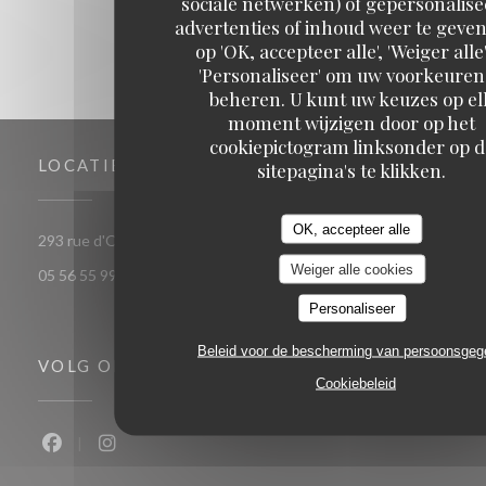
sociale netwerken) of gepersonalis
advertenties of inhoud weer te geven
op 'OK, accepteer alle', 'Weiger alle'
'Personaliseer' om uw voorkeuren
beheren. U kunt uw keuzes op el
moment wijzigen door op het
cookiepictogram linksonder op d
LOCATIE
sitepagina's te klikken.
OK, accepteer alle
((opent in een nieuw venster))
293 rue d'Ornano 33000 bordeaux
Weiger alle cookies
05 56 55 99 37
Personaliseer
Beleid voor de bescherming van persoonsge
VOLG ONS
Cookiebeleid
Facebook ((opent in een nieuw venster))
Instagram ((opent in een nieuw venster))