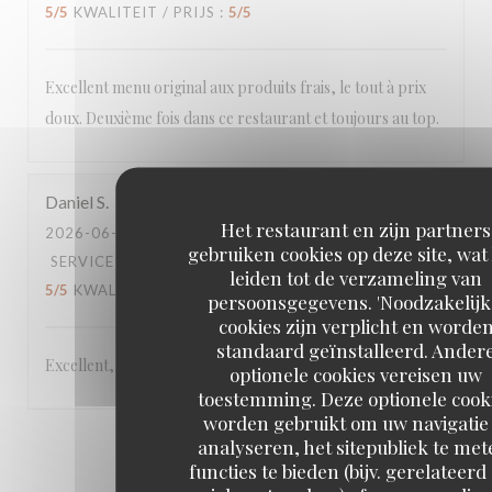
5
/5
KWALITEIT / PRIJS
:
5
/5
Excellent menu original aux produits frais, le tout à prix
doux. Deuxième fois dans ce restaurant et toujours au top.
Daniel
S
Het restaurant en zijn partners
2026-06-22
- 19:45 - GASTEN 5
gebruiken cookies op deze site, wat
SERVICE
:
5
/5
ATMOSFEER
:
5
/5
KEUKEN
:
leiden tot de verzameling van
5
/5
KWALITEIT / PRIJS
:
5
/5
persoonsgegevens. 'Noodzakelijk
cookies zijn verplicht en worde
standaard geïnstalleerd. Ander
Excellent,
optionele cookies vereisen uw
toestemming. Deze optionele cook
worden gebruikt om uw navigatie 
analyseren, het sitepubliek te met
1
2
3
functies te bieden (bijv. gerelateerd