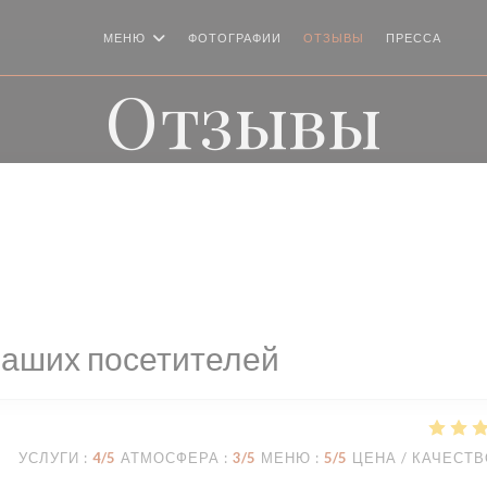
МЕНЮ
ФОТОГРАФИИ
ОТЗЫВЫ
ПРЕССА
((О
Отзывы
наших посетителей
УСЛУГИ
:
4
/5
АТМОСФЕРА
:
3
/5
МЕНЮ
:
5
/5
ЦЕНА / КАЧЕСТ