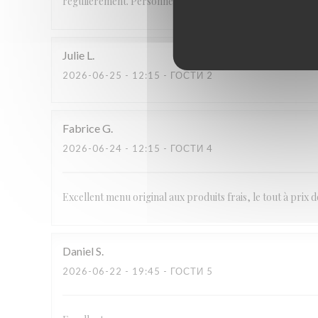
régulièrement. Personnel aimable et service parfait.
Julie
L
2026-06-25
- 12:15 - ГОСТИ 2
Fabrice
G
2026-06-24
- 12:15 - ГОСТИ 4
Excellent menu original aux produits frais, le tout à prix 
Daniel
S
2026-06-22
- 19:45 - ГОСТИ 5