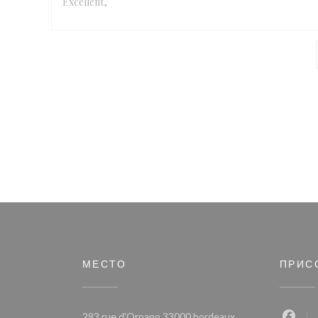
Excellent,
МЕСТО
ПРИС
((открывается в н
293 rue d'Ornano 33000 bordeaux