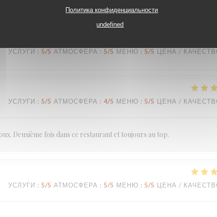
Политика конфиденциальности
undefined
УСЛУГИ
:
5
/5
АТМОСФЕРА
:
5
/5
МЕНЮ
:
5
/5
ЦЕНА / КАЧЕСТ
УСЛУГИ
:
5
/5
АТМОСФЕРА
:
4
/5
МЕНЮ
:
5
/5
ЦЕНА / КАЧЕСТ
doux. Deuxième fois dans ce restaurant et toujours au top.
УСЛУГИ
:
5
/5
АТМОСФЕРА
:
5
/5
МЕНЮ
:
5
/5
ЦЕНА / КАЧЕСТ