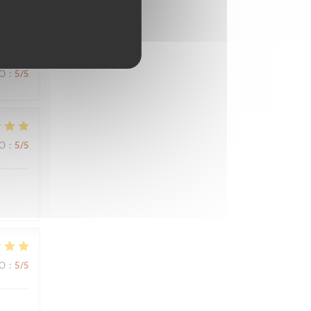
ВО
:
5
/5
ВО
:
5
/5
ВО
:
5
/5