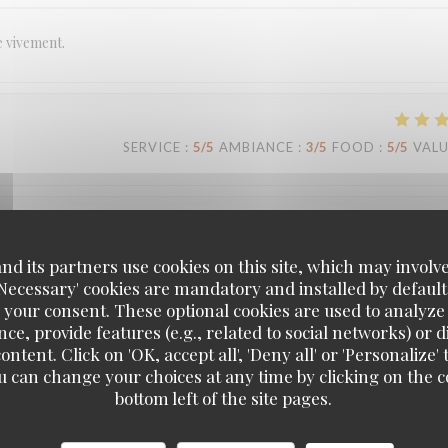
e vivement.
SERVICE
:
5
/5
AMBIANCE
:
3
/5
FOOD
:
5
/5
VAL
SERVICE
:
5
/5
AMBIANCE
:
5
/5
FOOD
:
5
/5
VAL
d its partners use cookies on this site, which may involve
'Necessary' cookies are mandatory and installed by default
 your consent. These optional cookies are used to analyz
ce, provide features (e.g., related to social networks) or 
ontent. Click on 'OK, accept all', 'Deny all' or 'Personaliz
SERVICE
:
5
/5
AMBIANCE
:
5
/5
FOOD
:
5
/5
VAL
u can change your choices at any time by clicking on the co
Loco by Jem's
bottom left of the site pages.
 c’est toujours un grand plaisir. Plats très savoureux, carte qui change