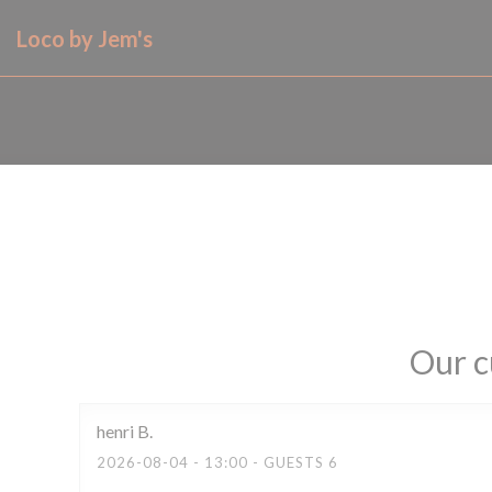
Personalizing your cookie choices
Loco by Jem's
Our c
henri
B
2026-08-04
- 13:00 - GUESTS 6