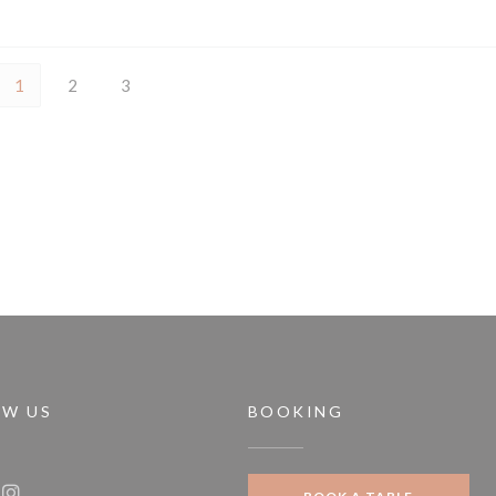
1
2
3
OW US
BOOKING
indow))