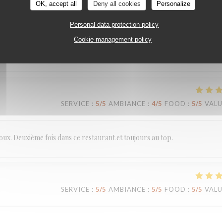
OK, accept all
Deny all cookies
Personalize
Personal data protection policy
Cookie management policy
SERVICE
:
5
/5
AMBIANCE
:
5
/5
FOOD
:
5
/5
VAL
SERVICE
:
5
/5
AMBIANCE
:
4
/5
FOOD
:
5
/5
VAL
doux. Deuxième fois dans ce restaurant et toujours au top.
SERVICE
:
5
/5
AMBIANCE
:
5
/5
FOOD
:
5
/5
VAL