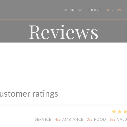
MENUS
PHOTOS
REVIEWS
Reviews
ustomer ratings
SERVICE
:
4
/5
AMBIANCE
:
3
/5
FOOD
:
5
/5
VAL