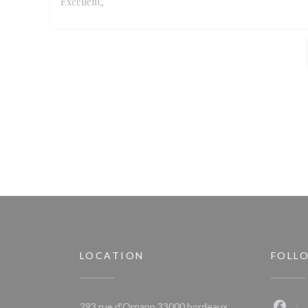
Excellent,
LOCATION
FOLL
((opens in a new w
293 rue d'Ornano 33000 bordeaux