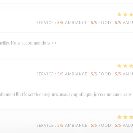
SERVICE
:
5
/5
AMBIANCE
:
5
/5
FOOD
:
5
/5
VAL
ccueillis. Nous recommandons +++
SERVICE
:
5
/5
AMBIANCE
:
5
/5
FOOD
:
5
/5
VAL
tement !!! et le service toujours aussi sympathique. je recommande sans 
SERVICE
:
5
/5
AMBIANCE
:
5
/5
FOOD
:
5
/5
VAL