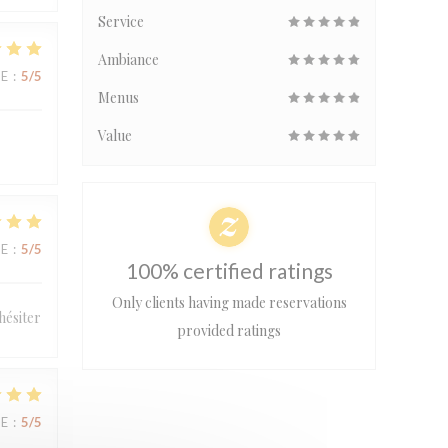
Service
Ambiance
UE
:
5
/5
Menus
Value
UE
:
5
/5
100% certified ratings
Only clients having made reservations
hésiter
provided ratings
UE
:
5
/5