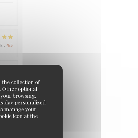
UE
:
4
/5
UE
:
5
/5
 the collection of
. Other optional
e your browsing,
display personalized
e' to manage your
UE
:
5
/5
okie icon at the