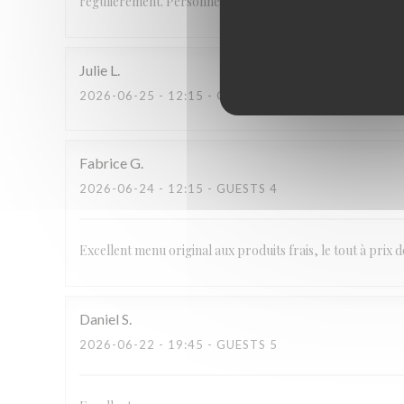
régulièrement. Personnel aimable et service parfait.
Julie
L
2026-06-25
- 12:15 - GUESTS 2
Fabrice
G
2026-06-24
- 12:15 - GUESTS 4
Excellent menu original aux produits frais, le tout à prix 
Daniel
S
2026-06-22
- 19:45 - GUESTS 5