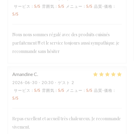
サービス
:
5
/5
雰囲気
:
5
/5
メニュー
:
5
/5
品質-価格
:
5
/5
Nous nous sommes régalé avec des produits cuisinés
parfaitement !!! et le service toujours aussi sympathique. je
recommande sans hésiter
Amandine
C
2026-06-30
- 20:30 - ゲスト 2
サービス
:
5
/5
雰囲気
:
5
/5
メニュー
:
5
/5
品質-価格
:
5
/5
Repas excellent et accueil très chaleureux. Je recommande
vivement.