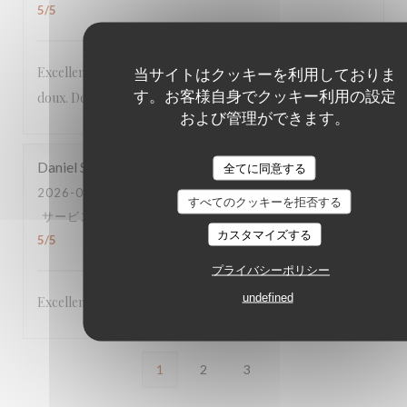
5
/5
当サイトはクッキーを利用しておりま
Excellent menu original aux produits frais, le tout à prix
す。お客様自身でクッキー利用の設定
doux. Deuxième fois dans ce restaurant et toujours au top.
および管理ができます。
Daniel
S
全てに同意する
2026-06-22
- 19:45 - ゲスト 5
すべてのクッキーを拒否する
サービス
:
5
/5
雰囲気
:
5
/5
メニュー
:
5
/5
品質-価格
:
カスタマイズする
5
/5
プライバシーポリシー
undefined
Excellent,
1
2
3