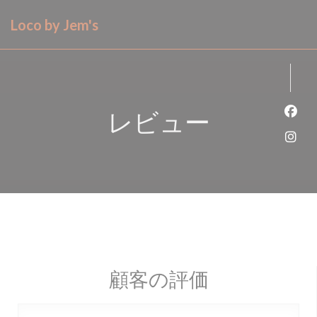
クッキー利用の管理について
Loco by Jem's
レビュー
Fa
Ins
顧客の評価