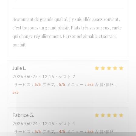
Restaurant de grande qualité, j’y suis allée assez souvent,
Loco by Jem's
c’est toujours un grand plaisir. Plats très savoureux, carte
qui change régulièrement. Personnel aimable et service
parfait.
Julie
L
2026-06-25
- 12:15 - ゲスト 2
サービス
:
5
/5
雰囲気
:
5
/5
メニュー
:
5
/5
品質-価格
:
5
/5
Fabrice
G
2026-06-24
- 12:15 - ゲスト 4
サービス
:
5
/5
雰囲気
:
4
/5
メニュー
:
5
/5
品質-価格
: