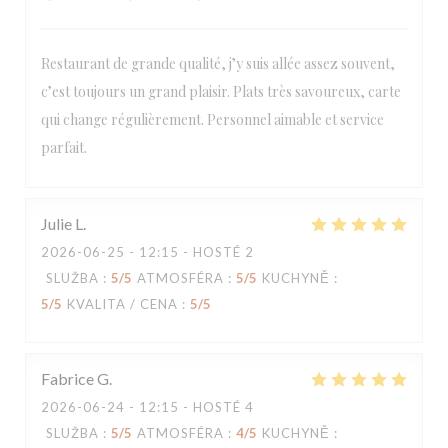
Restaurant de grande qualité, j’y suis allée assez souvent,
c’est toujours un grand plaisir. Plats très savoureux, carte
Loco by Jem's
qui change régulièrement. Personnel aimable et service
parfait.
Julie
L
2026-06-25
- 12:15 - HOSTÉ 2
SLUŽBA
:
5
/5
ATMOSFÉRA
:
5
/5
KUCHYNĚ
:
5
/5
KVALITA / CENA
:
5
/5
Fabrice
G
2026-06-24
- 12:15 - HOSTÉ 4
SLUŽBA
:
5
/5
ATMOSFÉRA
:
4
/5
KUCHYNĚ
: