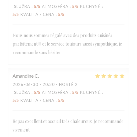
SLUŽBA
:
5
/5
ATMOSFÉRA
:
5
/5
KUCHYNĚ
:
5
/5
KVALITA / CENA
:
5
/5
Nous nous sommes régalé avec des produits cuisinés
parfaitement !!! et le service toujours aussi sympathique. je
recommande sans hésiter
Amandine
C
2026-06-30
- 20:30 - HOSTÉ 2
SLUŽBA
:
5
/5
ATMOSFÉRA
:
5
/5
KUCHYNĚ
:
5
/5
KVALITA / CENA
:
5
/5
Repas excellent et accueil très chaleureux. Je recommande
vivement.