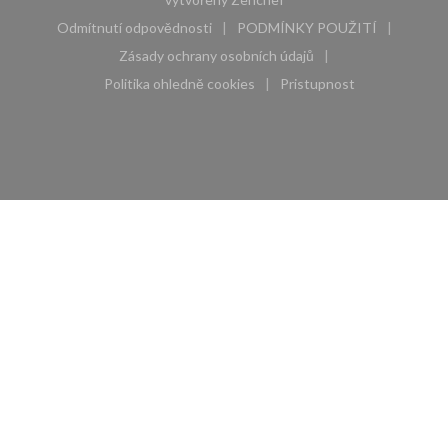
Odmítnutí odpovědnosti
PODMÍNKY POUŽITÍ
((otevře se v novém okně))
((otevře se v novém 
Zásady ochrany osobních údajů
((otevře se v novém okně))
Politika ohledně cookies
Pristupnost
((otevře se v novém okně))
((otevře se v novém 