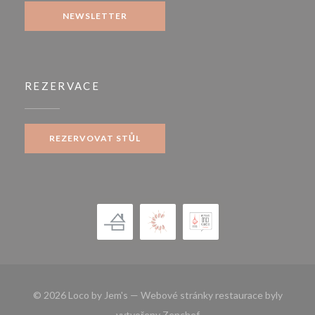
NEWSLETTER
REZERVACE
REZERVOVAT STŮL
© 2026 Loco by Jem's — Webové stránky restaurace byly
((otevře se v novém okně))
vytvořeny
Zenchef