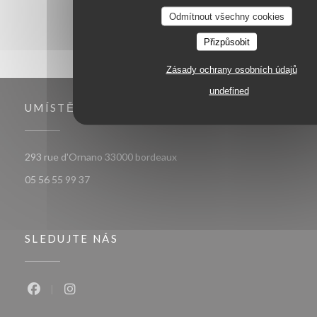
Odmítnout všechny cookies
Přizpůsobit
Zásady ochrany osobních údajů
undefined
UMÍSTĚNÍ
((otevře se v novém okně))
293 rue d'Ornano 33000 bordeaux
05 56 55 99 37
SLEDUJTE NÁS
Facebook ((otevře se v novém okně))
Instagram ((otevře se v novém okně))