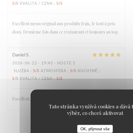
5
/5
KVALITA / CENA
:
5
/5
Excellent menu original aux produits frais, le tout à prix
doux. Deuxième fois dans ce restaurant et toujours au top.
Daniel
S
2026-06-22
- 19:45 - HOSTÉ 5
SLUŽBA
:
5
/5
ATMOSFÉRA
:
5
/5
KUCHYNĚ
:
5
/5
KVALITA / CENA
:
5
/5
Excellent,
Tato stránka využívá cookies a dává t
výběr, co chceš aktivovat
1
2
3
OK, přijmout vše