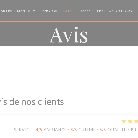
CARTES & MENUS
PHOTOS
AVIS
PRESSE
LES PLUS DU LOCO
Avis
is de nos clients
SERVICE
:
4
/5
AMBIANCE
:
3
/5
CUISINE
:
5
/5
QUALITÉ / PR