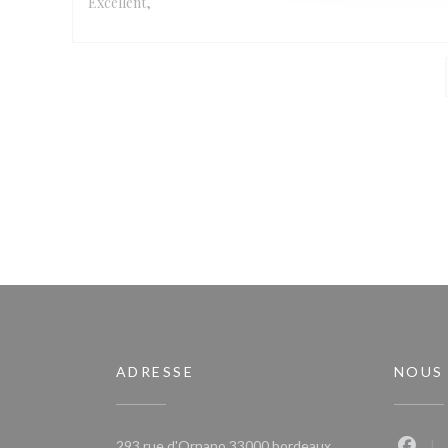
Excellent,
ADRESSE
NOUS
((ouvre une nouvell
293 rue d'Ornano 33000 bordeaux