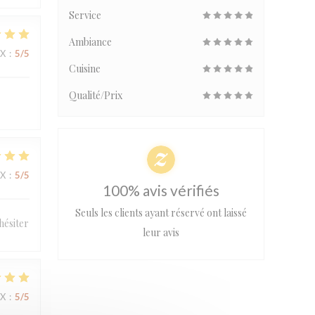
Service
Ambiance
IX
:
5
/5
Cuisine
Qualité/Prix
IX
:
5
/5
100% avis vérifiés
Seuls les clients ayant réservé ont laissé
hésiter
leur avis
IX
:
5
/5