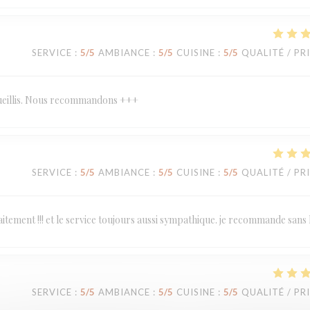
SERVICE
:
5
/5
AMBIANCE
:
5
/5
CUISINE
:
5
/5
QUALITÉ / PR
ccueillis. Nous recommandons +++
SERVICE
:
5
/5
AMBIANCE
:
5
/5
CUISINE
:
5
/5
QUALITÉ / PR
tement !!! et le service toujours aussi sympathique. je recommande sans 
SERVICE
:
5
/5
AMBIANCE
:
5
/5
CUISINE
:
5
/5
QUALITÉ / PR