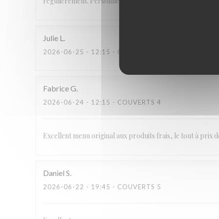
régulièrement. Personnel aimable et service parfait.
Julie
L
2026-06-25
- 12:15 - COUVERTS 2
Fabrice
G
2026-06-24
- 12:15 - COUVERTS 4
Excellent menu original aux produits frais, le tout à prix 
Daniel
S
2026-06-22
- 19:45 - COUVERTS 5