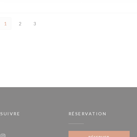
1
2
3
 SUIVRE
RÉSERVATION
e fenêtre))