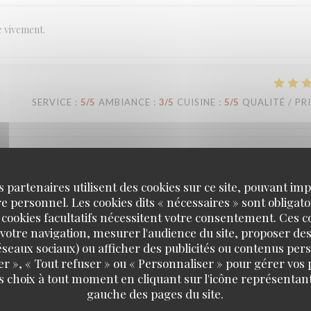
e vivement.
SERVICE
:
5
/5
AMBIANCE
:
3
/5
CUISINE
:
5
/5
QUALITÉ / PR
SERVICE
:
5
/5
AMBIANCE
:
5
/5
CUISINE
:
5
/5
QUALITÉ / PR
s partenaires utilisent des cookies sur ce site, pouvant impl
 personnel. Les cookies dits « nécessaires » sont obligatoi
 cookies facultatifs nécessitent votre consentement. Ces co
votre navigation, mesurer l'audience du site, proposer des
SERVICE
:
5
/5
AMBIANCE
:
5
/5
CUISINE
:
5
/5
QUALITÉ / PR
 réseaux sociaux) ou afficher des publicités ou contenus per
er », « Tout refuser » ou « Personnaliser » pour gérer vos
s choix à tout moment en cliquant sur l'icône représentant
Loco by Jem's
gauche des pages du site.
 c’est toujours un grand plaisir. Plats très savoureux, carte qui change