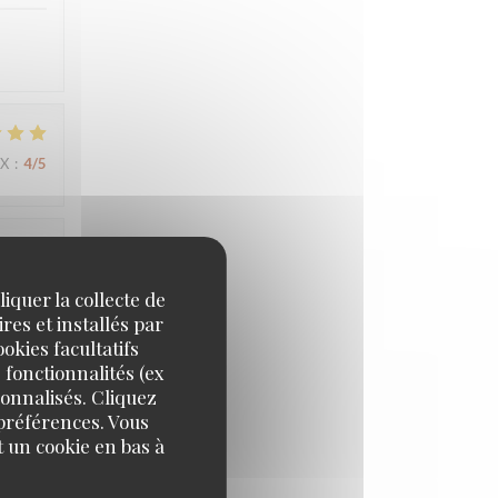
IX
:
4
/5
IX
:
5
/5
iquer la collecte de
res et installés par
okies facultatifs
 fonctionnalités (ex
IX
:
5
/5
sonnalisés. Cliquez
 préférences. Vous
 un cookie en bas à