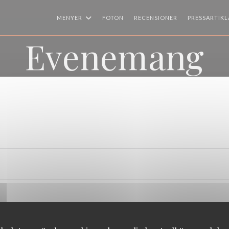
MENYER
FOTON
RECENSIONER
PRESSARTIKL
Evenemang