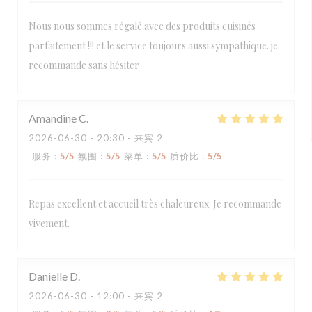
Nous nous sommes régalé avec des produits cuisinés
parfaitement !!! et le service toujours aussi sympathique. je
recommande sans hésiter
Amandine
C
2026-06-30
- 20:30 - 来宾 2
服务
:
5
/5
氛围
:
5
/5
菜单
:
5
/5
质价比
:
5
/5
Repas excellent et accueil très chaleureux. Je recommande
vivement.
Danielle
D
2026-06-30
- 12:00 - 来宾 2