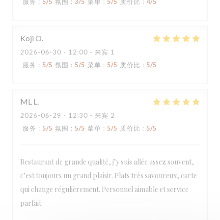
服务
:
5
/5
氛围
:
3
/5
菜单
:
5
/5
质价比
:
4
/5
Koji
O
2026-06-30
- 12:00 - 来宾 1
服务
:
5
/5
氛围
:
5
/5
菜单
:
5
/5
质价比
:
5
/5
ML
L
2026-06-29
- 12:30 - 来宾 2
服务
:
5
/5
氛围
:
5
/5
菜单
:
5
/5
质价比
:
5
/5
Restaurant de grande qualité, j’y suis allée assez souvent,
c’est toujours un grand plaisir. Plats très savoureux, carte
qui change régulièrement. Personnel aimable et service
Loco by Jem's
parfait.