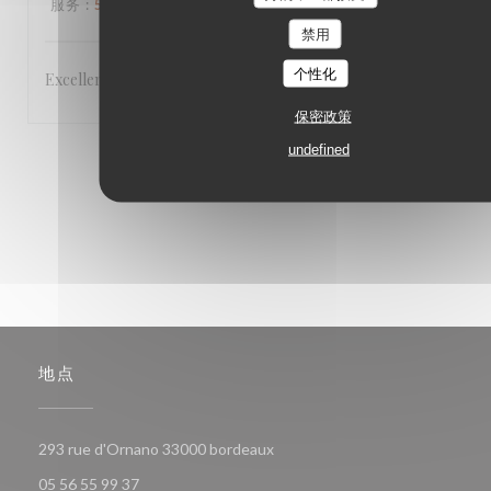
服务
:
5
/5
氛围
:
5
/5
菜单
:
5
/5
质价比
:
5
/5
禁用
个性化
Excellent,
保密政策
undefined
1
2
3
地点
((在新窗口中打开))
293 rue d'Ornano 33000 bordeaux
05 56 55 99 37