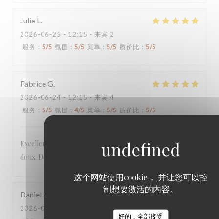
Julie
L
2026-06-25
- 12:15 - 来宾 2
服务
:
5
/5
氛围
:
5
/5
菜单
:
5
/5
质价比
:
5
/5
Fabrice
G
2026-06-24
- 12:15 - 来宾 4
服务
:
5
/5
氛围
:
4
/5
菜单
:
5
/5
质价比
:
5
/5
Excellent menu original aux produits frais, le tout à prix
doux. Deuxième fois dans ce restaurant et toujours au top.
这个网站使用cookie， 并让您可以控
制想要激活的内容。
Daniel
S
2026-06-22
- 19:45 - 来宾 5
好的，全部接受