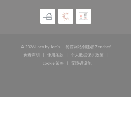
((在新窗口
© 2026 Loco by Jem's — 餐馆网站创建者
Zenchef
免责声明
使用条款
个人数据保护政策
((在新窗口中打开))
((在新窗口中打开))
((在新窗口中打开))
cookie 策略
无障碍设施
((在新窗口中打开))
((在新窗口中打开))