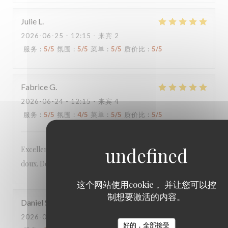
Julie
L
2026-06-25
- 12:15 - 来宾 2
服务
:
5
/5
氛围
:
5
/5
菜单
:
5
/5
质价比
:
5
/5
Fabrice
G
2026-06-24
- 12:15 - 来宾 4
服务
:
5
/5
氛围
:
4
/5
菜单
:
5
/5
质价比
:
5
/5
Excellent menu original aux produits frais, le tout à prix
doux. Deuxième fois dans ce restaurant et toujours au top.
这个网站使用cookie， 并让您可以控
制想要激活的内容。
Daniel
S
2026-06-22
- 19:45 - 来宾 5
好的，全部接受