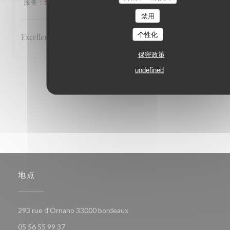
服务
:
5
/5
氛围
:
5
/5
菜单
:
5
/5
质价比
:
5
/5
禁用
个性化
Excellent,
保密政策
undefined
1
2
3
地点
((在新窗口中打开))
293 rue d'Ornano 33000 bordeaux
05 56 55 99 37