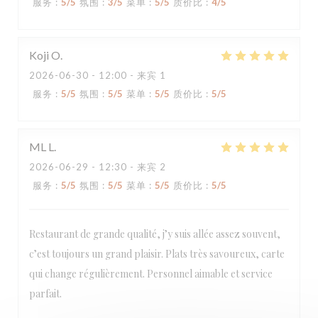
服务
:
5
/5
氛围
:
3
/5
菜单
:
5
/5
质价比
:
4
/5
Koji
O
2026-06-30
- 12:00 - 来宾 1
服务
:
5
/5
氛围
:
5
/5
菜单
:
5
/5
质价比
:
5
/5
ML
L
2026-06-29
- 12:30 - 来宾 2
服务
:
5
/5
氛围
:
5
/5
菜单
:
5
/5
质价比
:
5
/5
Restaurant de grande qualité, j’y suis allée assez souvent,
c’est toujours un grand plaisir. Plats très savoureux, carte
qui change régulièrement. Personnel aimable et service
Loco by Jem's
parfait.