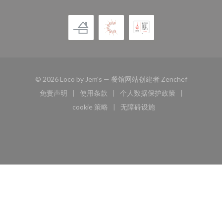
((在新窗口
© 2026 Loco by Jem's — 餐馆网站创建者
Zenchef
免责声明
使用条款
个人数据保护政策
((在新窗口中打开))
((在新窗口中打开))
((在新窗口中打开))
cookie 策略
无障碍设施
((在新窗口中打开))
((在新窗口中打开))