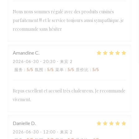
Nous nous sommes régalé avec des produits cuisinés
parfaitement !!! et le service toujours aussi sympathique. je
recommande sans hésiter
Amandine
C
2026-06-30
- 20:30 - 来宾 2
服务
:
5
/5
氛围
:
5
/5
菜单
:
5
/5
质价比
:
5
/5
Repas excellent et accueil très chaleureux. Je recommande
vivement.
Danielle
D
2026-06-30
- 12:00 - 来宾 2