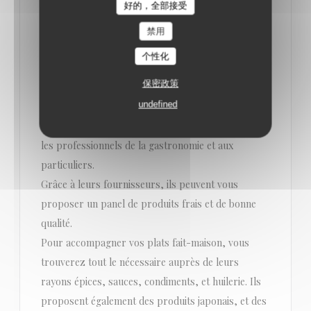
Loco by Jem's
好的，全部接受
LA MINUTE LOCO L'ÉPICENSE.
2021/05/10
禁用
个性化
L'EPICENSE saveurs du monde vous propose les
保密政策
meilleurs produits fins des 4 coins du monde. Notre
undefined
grossiste pour épicerie fine est implanté à
Marsolan, dans le Gers (32). Ils sont ouverts à tous
les professionnels de la gastronomie et aux
particuliers.
Grâce à leurs fournisseurs, ils peuvent vous
proposer un panel de produits frais et de bonne
qualité.
Pour accompagner vos plats fait-maison, vous
trouverez tout le nécessaire auprès de leurs
rayons épices, sauces, condiments, et huilerie. Ils
proposent également des produits japonais, et des