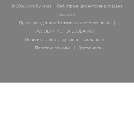
© 2026 Loco by Jem's — Веб-страница ресторана создана
((открывается в новом окне))
Zenchef
Предупреждение об отказе от ответственности
((открывается в новом окне))
УСЛОВИЯ ИСПОЛЬЗОВАНИЯ
((открывается в новом окне))
Политика защиты персональных данных
((открывается в новом окне))
Политика печенье
Доступность
((открывается в новом окне))
((открывается в новом 