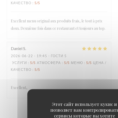
КАЧЕСТВО
:
5
/5
Excellent menu original aux produits frais, le tout à prix
doux. Deuxième fois dans ce restaurant et toujours au top.
Daniel
S
2026-06-22
- 19:45 - ГОСТИ 5
УСЛУГИ
:
5
/5
АТМОСФЕРА
:
5
/5
МЕНЮ
:
5
/5
ЦЕНА /
КАЧЕСТВО
:
5
/5
Excellent,
Этот сайт использует кукис и
1
2
3
позволяет вам контролироват
сервисы которые вы хотите