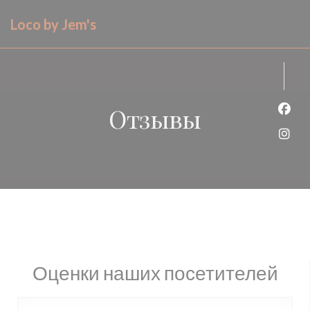
Панель управления cookies
Loco by Jem's
Отзывы
Face
Inst
Оценки наших посетителей