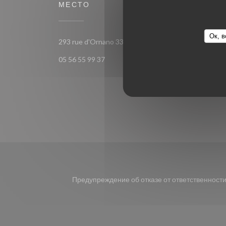
МЕСТО
ПРИС
Ок, в
((открывается в н
293 rue d'Ornano 33000 bordeaux
Face
05 56 55 99 37
Предупреждение об отказе от ответственност
((открывается в новом