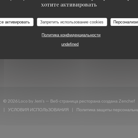
ОЕДИНЯЙТЕСЬ К НАМ
БРОНИРОВАНИЕ
хотите активировать
Loco by Jem's
се активировать
Запретить использование cookies
Персонализи
овом окне))
ЗАБРОНИРОВАТЬ
book ((открывается в новом окне))
Instagram ((открывается в новом окне))
СТОЛИК
Политика конфиденциальности
undefined
НОВОСТНАЯ
РАССЫЛКА
(
© 2026 Loco by Jem's — Веб-страница ресторана создана
Zenchef
и
УСЛОВИЯ ИСПОЛЬЗОВАНИЯ
Политика защиты персональн
 окне))
((открывается в новом окне))
((открыв