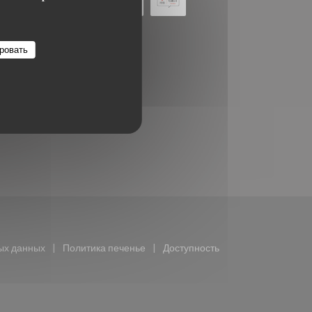
ровать
(открывается в новом окне))
ых данных
Политика печенье
Доступность
ается в новом окне))
((открывается в новом окне))
((открывается в новом окне