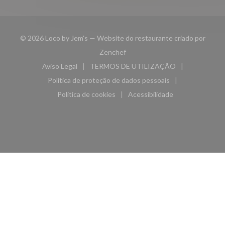
© 2026 Loco by Jem's — Website do restaurante criado por
((abre numa nova janela))
Zenchef
Aviso Legal
TERMOS DE UTILIZAÇÃO
((abre numa nova janela))
((abre numa nova janela))
Política de proteção de dados pessoais
((abre numa nova janela))
Política de cookies
Acessibilidade
((abre numa nova janela))
((abre numa nova janela)