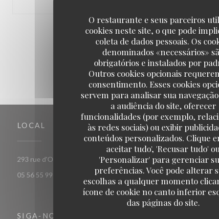
O restaurante e seus parceiros uti
cookies neste site, o que pode impli
1
2
3
coleta de dados pessoais. Os coo
denominados «necessários» s
obrigatórios e instalados por pad
Outros cookies opcionais requere
consentimento. Esses cookies opci
servem para analisar sua navegação
a audiência do site, oferecer
funcionalidades (por exemplo, relac
LOCAL
às redes sociais) ou exibir publicid
conteúdos personalizados. Clique e
aceitar tudo', 'Recusar tudo' o
'Personalizar' para gerenciar s
((abre numa nova janela))
293 rue d'Ornano 33000 bordeaux
preferências. Você pode alterar 
05 56 55 99 37
escolhas a qualquer momento clica
ícone de cookie no canto inferior e
das páginas do site.
SIGA-NOS