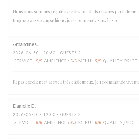
Nous nous sommes régalé avec des produits cuisinés parfaitement !!
toujours aussi sympathique. je recommande sans hésiter
Amandine
C
2026-06-30
- 20:30 - GUESTS 2
SERVICE
:
5
/5
AMBIENCE
:
5
/5
MENU
:
5
/5
QUALITY_PRICE
Repas excellent et accueil très chaleureux. Je recommande viveme
Danielle
D
2026-06-30
- 12:00 - GUESTS 2
SERVICE
:
5
/5
AMBIENCE
:
3
/5
MENU
:
5
/5
QUALITY_PRICE