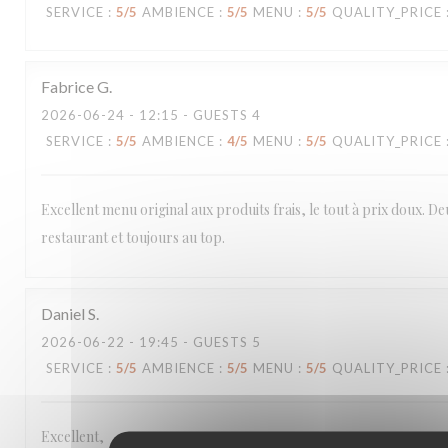
SERVICE
:
5
/5
AMBIENCE
:
5
/5
MENU
:
5
/5
QUALITY_PRICE
Fabrice
G
2026-06-24
- 12:15 - GUESTS 4
SERVICE
:
5
/5
AMBIENCE
:
4
/5
MENU
:
5
/5
QUALITY_PRICE
Excellent menu original aux produits frais, le tout à prix doux. De
restaurant et toujours au top.
Daniel
S
2026-06-22
- 19:45 - GUESTS 5
SERVICE
:
5
/5
AMBIENCE
:
5
/5
MENU
:
5
/5
QUALITY_PRICE
Excellent,