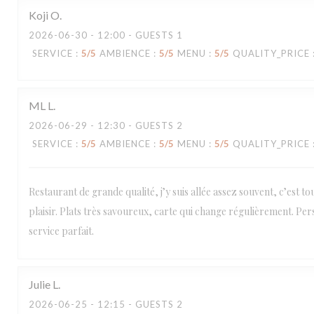
Koji
O
2026-06-30
- 12:00 - GUESTS 1
SERVICE
:
5
/5
AMBIENCE
:
5
/5
MENU
:
5
/5
QUALITY_PRICE
ML
L
2026-06-29
- 12:30 - GUESTS 2
SERVICE
:
5
/5
AMBIENCE
:
5
/5
MENU
:
5
/5
QUALITY_PRICE
Restaurant de grande qualité, j’y suis allée assez souvent, c’est t
plaisir. Plats très savoureux, carte qui change régulièrement. Per
service parfait.
Loco by Jem's
Julie
L
2026-06-25
- 12:15 - GUESTS 2