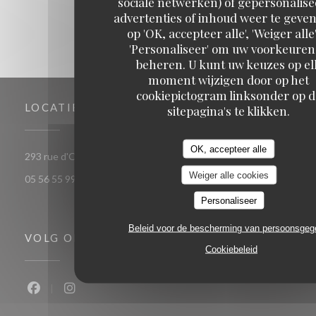
sociale netwerken) of gepersonalis
advertenties of inhoud weer te geven
op 'OK, accepteer alle', 'Weiger alle'
'Personaliseer' om uw voorkeuren
beheren. U kunt uw keuzes op el
moment wijzigen door op het
cookiepictogram linksonder op d
LOCATIE
sitepagina's te klikken.
OK, accepteer alle
((opent in een nieuw venster))
293 rue d'Ornano 33000 bordeaux
Weiger alle cookies
05 56 55 99 37
Personaliseer
Beleid voor de bescherming van persoonsge
VOLG ONS
Cookiebeleid
Facebook ((opent in een nieuw venster))
Instagram ((opent in een nieuw venster))