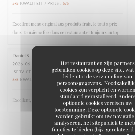
5
/5
KWALITEIT / PRIJS
:
5
/5
Excellent menu original aux produits frais, le tout à prix
doux. Deuxième fois dans ce restaurant et toujours au top.
Daniel
S
Het restaurant en zijn partners
2026-06-22
- 19:45 - GASTEN 5
gebruiken cookies op deze site, wat
SERVICE
:
5
/5
ATMOSFEER
:
5
/5
KEUKEN
:
leiden tot de verzameling van
5
/5
KWALITEIT / PRIJS
:
5
/5
persoonsgegevens. 'Noodzakelijk
cookies zijn verplicht en worde
standaard geïnstalleerd. Ander
Excellent,
optionele cookies vereisen uw
toestemming. Deze optionele cook
worden gebruikt om uw navigatie 
analyseren, het sitepubliek te met
1
2
3
functies te bieden (bijv. gerelateerd