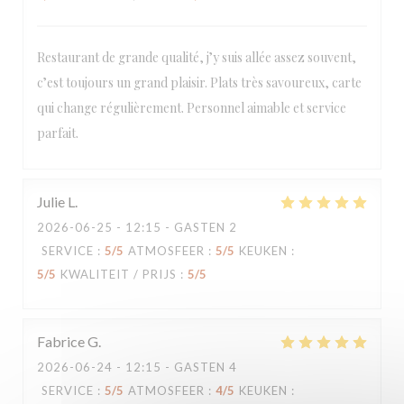
Restaurant de grande qualité, j’y suis allée assez souvent,
c’est toujours un grand plaisir. Plats très savoureux, carte
Loco by Jem's
qui change régulièrement. Personnel aimable et service
parfait.
Julie
L
2026-06-25
- 12:15 - GASTEN 2
SERVICE
:
5
/5
ATMOSFEER
:
5
/5
KEUKEN
:
5
/5
KWALITEIT / PRIJS
:
5
/5
Fabrice
G
2026-06-24
- 12:15 - GASTEN 4
SERVICE
:
5
/5
ATMOSFEER
:
4
/5
KEUKEN
: