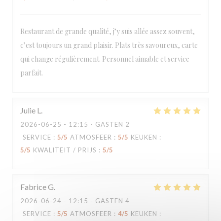
Restaurant de grande qualité, j’y suis allée assez souvent,
c’est toujours un grand plaisir. Plats très savoureux, carte
Loco by Jem's
qui change régulièrement. Personnel aimable et service
parfait.
Julie
L
2026-06-25
- 12:15 - GASTEN 2
SERVICE
:
5
/5
ATMOSFEER
:
5
/5
KEUKEN
:
5
/5
KWALITEIT / PRIJS
:
5
/5
Fabrice
G
2026-06-24
- 12:15 - GASTEN 4
SERVICE
:
5
/5
ATMOSFEER
:
4
/5
KEUKEN
: