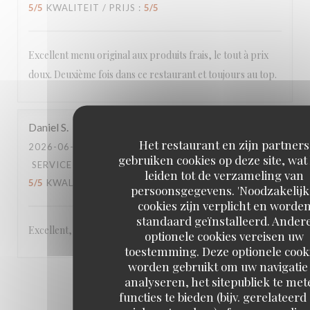
5
/5
KWALITEIT / PRIJS
:
5
/5
Excellent menu original aux produits frais, le tout à prix
doux. Deuxième fois dans ce restaurant et toujours au top.
Daniel
S
Het restaurant en zijn partners
2026-06-22
- 19:45 - GASTEN 5
gebruiken cookies op deze site, wat
SERVICE
:
5
/5
ATMOSFEER
:
5
/5
KEUKEN
:
leiden tot de verzameling van
5
/5
KWALITEIT / PRIJS
:
5
/5
persoonsgegevens. 'Noodzakelijk
cookies zijn verplicht en worde
standaard geïnstalleerd. Ander
Excellent,
optionele cookies vereisen uw
toestemming. Deze optionele cook
worden gebruikt om uw navigatie 
analyseren, het sitepubliek te met
1
2
3
functies te bieden (bijv. gerelateerd