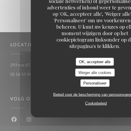
sociale netwerken) of gepersonalis
advertenties of inhoud weer te geven
op 'OK, accepteer alle', 'Weiger alle'
'Personaliseer' om uw voorkeuren
beheren. U kunt uw keuzes op el
moment wijzigen door op het
cookiepictogram linksonder op d
LOCATIE
sitepagina's te klikken.
OK, accepteer alle
((opent in een nieuw venster))
293 rue d'Ornano 33000 bordeaux
Weiger alle cookies
05 56 55 99 37
Personaliseer
Beleid voor de bescherming van persoonsge
VOLG ONS
Cookiebeleid
Facebook ((opent in een nieuw venster))
Instagram ((opent in een nieuw venster))