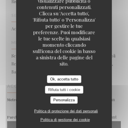
visualizzare pubblicità o
Ristorante gastronomico
Loco by Jem's
contenuti personalizzati.
Clicca su 'Accetta tutto',
SERVIZI
'Rifiuta tutto' o 'Personalizza'
per gestire le tue
Accesso disabili, Aria condizionata, Privatizzazione
preferenze. Puoi modificare
le tue scelte in qualsiasi
METODO DI PAGAMENTO
momento cliccando
sull'icona del cookie in basso
Senza contatto, Apple Pay, Eurocard / Mastercard, Titoli
a sinistra delle pagine del
sito.
Restaurant, Contanti, Visa, Assegni, American Express,
Bancomat
Ok, accetta tutto
ACCESSO
Rifiuta tutti i cookie
arrêt de tram Stade Chaban
Metro
Personalizza
Delmas
Politica di protezione dei dati personali
parking à 50m du restaurant
Parcheggio
Politica di gestione dei cookie