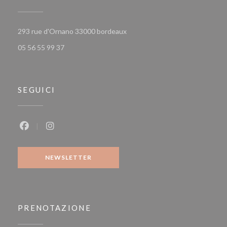
((apre una nuova finestra))
293 rue d'Ornano 33000 bordeaux
05 56 55 99 37
SEGUICI
Facebook ((apre una nuova finestra))
Instagram ((apre una nuova finestra))
NEWSLETTER
PRENOTAZIONE