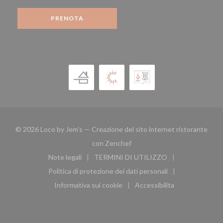
PRENOTA
© 2026 Loco by Jem's — Creazione del sito internet ristorante
((apre una nuova finestra))
con
Zenchef
Note legali
TERMINI DI UTILIZZO
((apre una nuova finestra))
((apre una nuova finestra))
Politica di protezione dei dati personali
((apre una nuova finestra))
Informativa sui cookie
Accessibilita
((apre una nuova finestra))
((apre una nuova finest