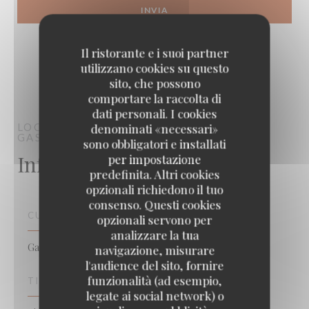
Il ristorante e i suoi partner
utilizzano cookies su questo
sito, che possono
comportare la raccolta di
dati personali. I cookies
LOCO BY JEM'S
RISTORANTE
denominati «necessari»
GASTRONOMICO
BORDEAUX
sono obbligatori e installati
Informazioni pratiche
per impostazione
predefinita. Altri cookies
opzionali richiedono il tuo
consenso. Questi cookies
CUCINA
opzionali servono per
analizzare la tua
Gastronomico, Tradizionale
navigazione, misurare
l'audience del sito, fornire
funzionalità (ad esempio,
TIPOLOGIA
legate ai social network) o