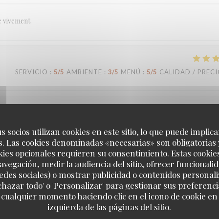
e vivement.
SERVICIO
:
5
/5
AMBIENTE
:
3
/5
MENÚ
:
5
/5
CALIDAD / PREC
SERVICIO
:
5
/5
AMBIENTE
:
5
/5
MENÚ
:
5
/5
CALIDAD / PREC
s socios utilizan cookies en este sitio, lo que puede implica
. Las cookies denominadas «necesarias» son obligatorias 
kies opcionales requieren su consentimiento. Estas cookie
avegación, medir la audiencia del sitio, ofrecer funcionali
SERVICIO
:
5
/5
AMBIENTE
:
5
/5
MENÚ
:
5
/5
CALIDAD / PREC
edes sociales) o mostrar publicidad o contenidos personali
echazar todo' o 'Personalizar' para gestionar sus preferen
 cualquier momento haciendo clic en el icono de cookie en l
Loco by Jem's
izquierda de las páginas del sitio.
 c’est toujours un grand plaisir. Plats très savoureux, carte qui change