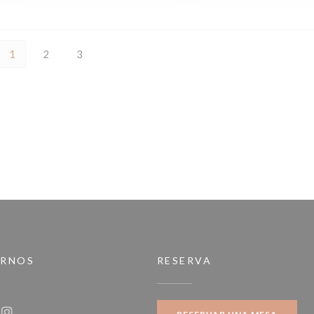
1
2
3
IRNOS
RESERVA
a ventana))