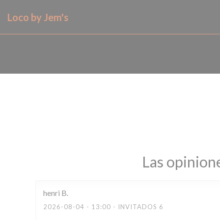
Personalización de sus opciones de cookies
Loco by Jem's
Las opinione
henri
B
2026-08-04
- 13:00 - INVITADOS 6