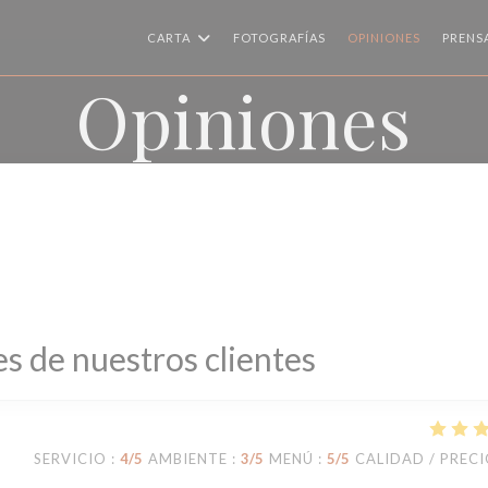
CARTA
FOTOGRAFÍAS
OPINIONES
PRENS
Opiniones
s de nuestros clientes
SERVICIO
:
4
/5
AMBIENTE
:
3
/5
MENÚ
:
5
/5
CALIDAD / PREC