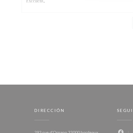
Excellent,
DIRECCIÓN
SEGU
((abre en una nuev
293 rue d'Ornano 33000 bordeaux