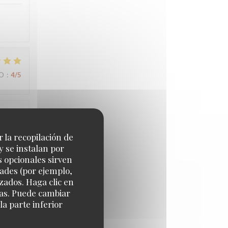
IO
:
4
/5
IO
:
5
/5
r la recopilación de
y se instalan por
s opcionales sirven
dades (por ejemplo,
IO
:
5
/5
zados. Haga clic en
cias. Puede cambiar
a parte inferior