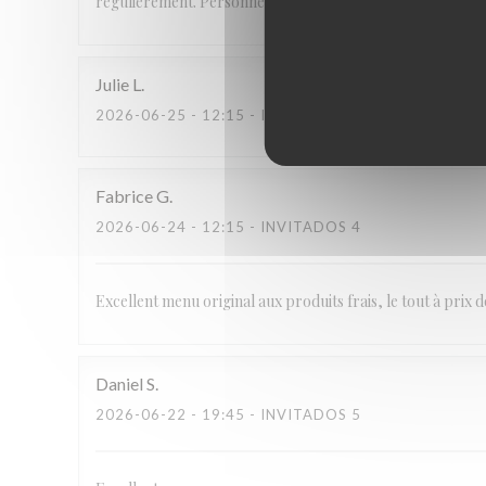
régulièrement. Personnel aimable et service parfait.
Julie
L
2026-06-25
- 12:15 - INVITADOS 2
Fabrice
G
2026-06-24
- 12:15 - INVITADOS 4
Excellent menu original aux produits frais, le tout à prix 
Daniel
S
2026-06-22
- 19:45 - INVITADOS 5