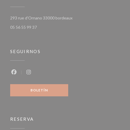
((abre en una nueva ventana))
293 rue d'Ornano 33000 bordeaux
05 56 55 99 37
SEGUIRNOS
Facebook ((abre en una nueva ventana))
Instagram ((abre en una nueva ventana))
BOLETÍN
RESERVA