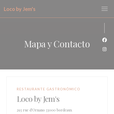
Personalización de sus opciones de cookies
Loco by Jem's
Mapa y Contacto
Face
Inst
RESTAURANTE GASTRONÓMICO
Loco by Jem's
((abre en una nueva venta
293 rue d'Ornano 33000 bordeaux