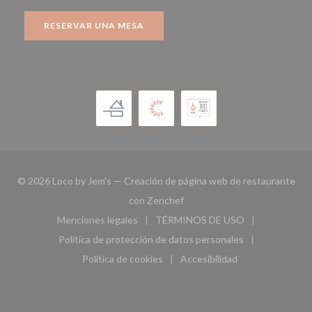
RESERVAR UNA MESA
© 2026 Loco by Jem's — Creación de página web de restaurante
((abre en una nueva ventana))
con
Zenchef
Menciones legales
TÉRMINOS DE USO
((abre en una nueva ventana))
((abre en una nueva ven
Política de protección de datos personales
((abre en una nueva ventana))
Política de cookies
Accesibilidad
((abre en una nueva ventana))
((abre en una nueva ven