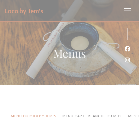
Personalizing your cookie choices
Loco by Jem's
Menus
Face
Inst
MENU DU MIDI BY JEM'S
MENU CARTE BLANCHE DU MIDI
MENU 