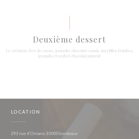
Deuxième dessert
Le crémeux fève de cacao, ganache chocolat/cassis, myrtilles fraiches,
granola et sorbet chocolat piment.
LOCATION
((opens in a new window))
293 rue d'Ornano 33000 bordeaux