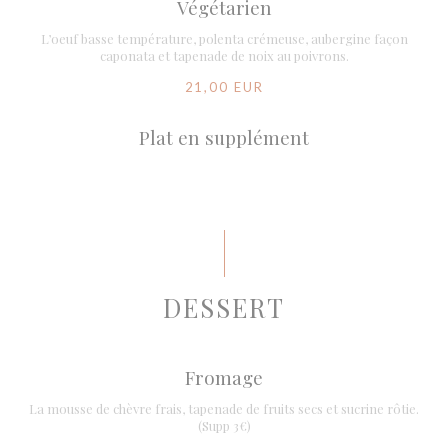
Végétarien
L’oeuf basse température, polenta crémeuse, aubergine façon
caponata et tapenade de noix au poivrons.
21,00 EUR
Plat en supplément
DESSERT
Fromage
La mousse de chèvre frais, tapenade de fruits secs et sucrine rôtie.
(Supp 3€)