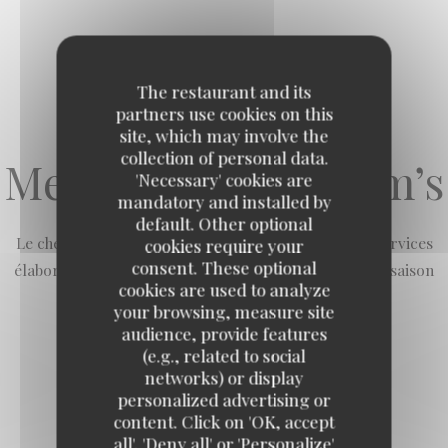
The restaurant and its
partners use cookies on this
site, which may involve the
collection of personal data.
Menu du soir By Jem’s
'Necessary' cookies are
mandatory and installed by
default. Other optional
Le chef Jem's vous propose sa cuisine en plusieurs services
cookies require your
consent. These optional
élaboré au gré de son inspiration et des produits de saison
cookies are used to analyze
your browsing, measure site
audience, provide features
(e.g., related to social
networks) or display
personalized advertising or
Menu 2 temps
content. Click on 'OK, accept
Loco by Jem's
all', 'Deny all' or 'Personalize'