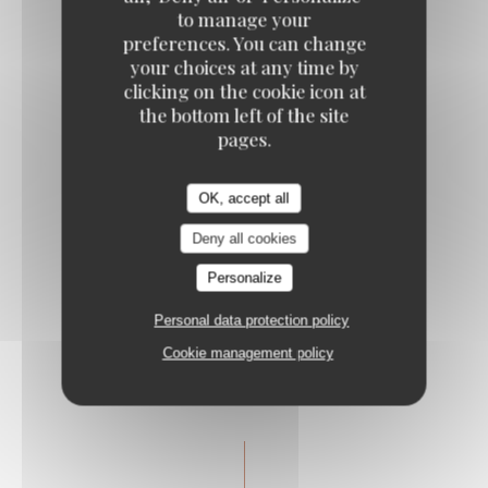
Entrée/Plat ou Plat/Dessert
to manage your
preferences. You can change
41,00 EUR
your choices at any time by
clicking on the cookie icon at
the bottom left of the site
pages.
OK, accept all
Deny all cookies
Menu 3 Temps
Personalize
Entrée/Plat/Dessert
Personal data protection policy
51,00 EUR
Cookie management policy