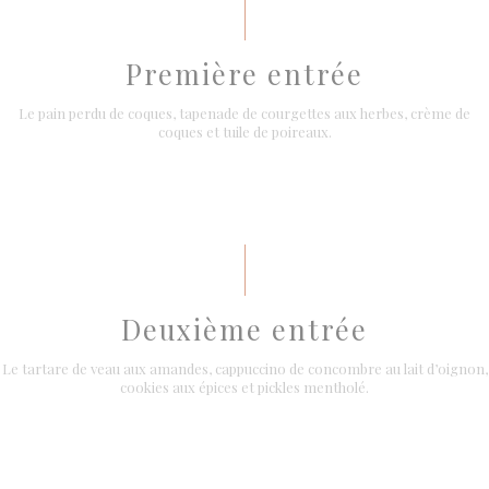
Première entrée
Le pain perdu de coques, tapenade de courgettes aux herbes, crème de
coques et tuile de poireaux.
Deuxième entrée
Le tartare de veau aux amandes, cappuccino de concombre au lait d’oignon,
cookies aux épices et pickles mentholé.