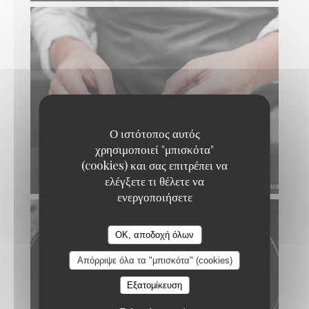
Ο ιστότοπος αυτός
χρησιμοποιεί "μπισκότα"
(cookies) και σας επιτρέπει να
ελέγξετε τι θέλετε να
ενεργοποιήσετε
Loco by Jem's
OK, αποδοχή όλων
Απόρριψε όλα τα "μπισκότα" (cookies)
Εξατομίκευση