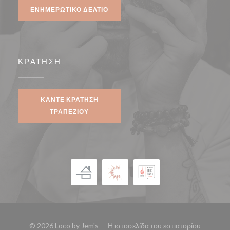
ΕΝΗΜΕΡΩΤΙΚΌ ΔΕΛΤΊΟ
ΚΡΆΤΗΣΗ
ΚΆΝΤΕ ΚΡΆΤΗΣΗ
ΤΡΑΠΕΖΙΟΎ
© 2026 Loco by Jem's — Η ιστοσελίδα του εστιατορίου