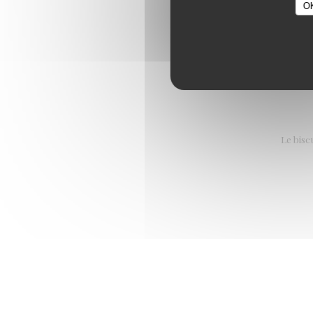
O
Le bisc