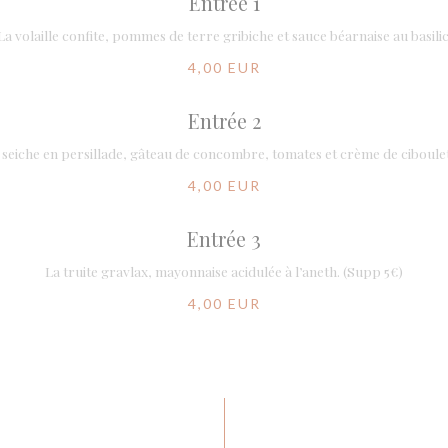
Entrée 1
La volaille confite, pommes de terre gribiche et sauce béarnaise au basilic
4,00 EUR
Entrée 2
 seiche en persillade, gâteau de concombre, tomates et crème de ciboulet
4,00 EUR
Entrée 3
La truite gravlax, mayonnaise acidulée à l’aneth. (Supp 5€)
4,00 EUR