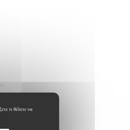
€)
ετε τι θέλετε να
. (Supp 5€)