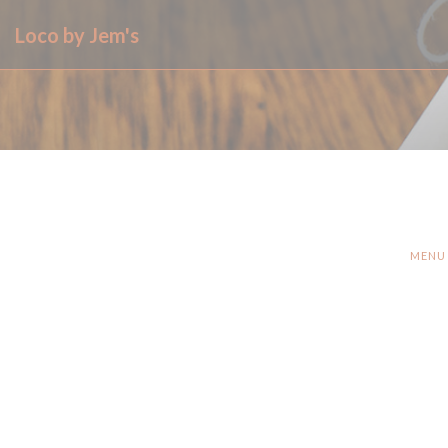
Πίνακας διαχείρισης "Μπισκότων" (Cookies)
Loco by Jem's
MENU 