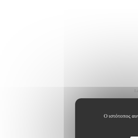
L
Ο ιστότοπος αυτ
Le crémeux