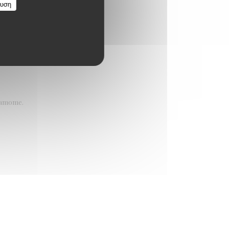
ευση
rdamome.