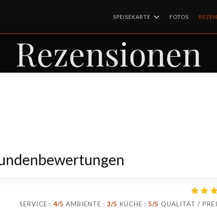
SPEISEKARTE
FOTOS
REZE
Rezensionen
Kundenbewertungen
SERVICE
:
4
/5
AMBIENTE
:
3
/5
KÜCHE
:
5
/5
QUALITÄT / PRE