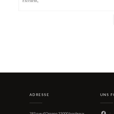
Excellent,
ADRESSE
UNS 
((öffnet ein neues 
293 rue d'Ornano 33000 bordeaux