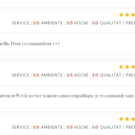
SERVICE
:
5
/5
AMBIENTE
:
5
/5
KÜCHE
:
5
/5
QUALITÄT / PRE
ccueillis. Nous recommandons +++
SERVICE
:
5
/5
AMBIENTE
:
5
/5
KÜCHE
:
5
/5
QUALITÄT / PRE
tement !!! et le service toujours aussi sympathique. je recommande sans 
SERVICE
:
5
/5
AMBIENTE
:
5
/5
KÜCHE
:
5
/5
QUALITÄT / PRE