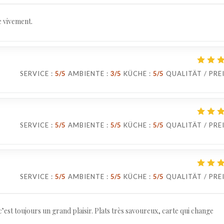
e vivement.
SERVICE
:
5
/5
AMBIENTE
:
3
/5
KÜCHE
:
5
/5
QUALITÄT / PRE
SERVICE
:
5
/5
AMBIENTE
:
5
/5
KÜCHE
:
5
/5
QUALITÄT / PRE
SERVICE
:
5
/5
AMBIENTE
:
5
/5
KÜCHE
:
5
/5
QUALITÄT / PRE
Loco by Jem's
 c’est toujours un grand plaisir. Plats très savoureux, carte qui change