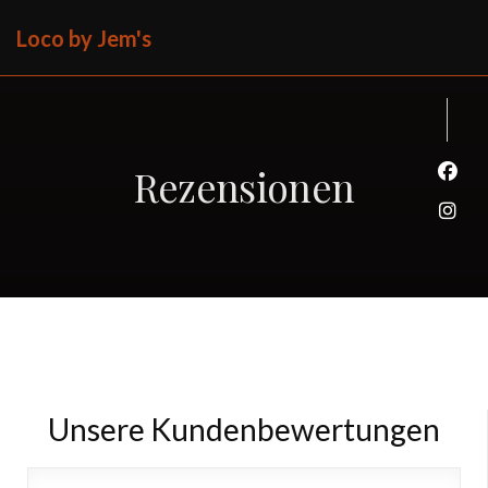
Loco by Jem's
Rezensionen
Face
Inst
Unsere Kundenbewertungen