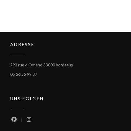
ADRESSE
((öffnet ein neues Fenster))
293 rue d'Ornano 33000 bordeaux
05 56 55 99 37
UNS FOLGEN
Facebook ((öffnet ein neues Fenster))
Instagram ((öffnet ein neues Fenster))