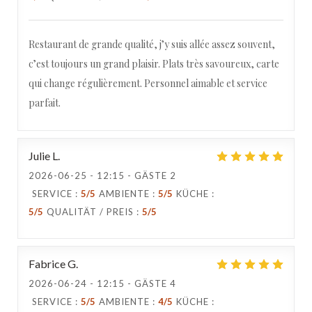
Restaurant de grande qualité, j’y suis allée assez souvent,
c’est toujours un grand plaisir. Plats très savoureux, carte
Loco by Jem's
qui change régulièrement. Personnel aimable et service
parfait.
Julie
L
2026-06-25
- 12:15 - GÄSTE 2
SERVICE
:
5
/5
AMBIENTE
:
5
/5
KÜCHE
:
5
/5
QUALITÄT / PREIS
:
5
/5
Fabrice
G
2026-06-24
- 12:15 - GÄSTE 4
SERVICE
:
5
/5
AMBIENTE
:
4
/5
KÜCHE
: