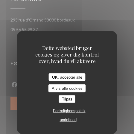
((åbner i et nyt vindue))
293 rue d'Ornano 33000 bordeaux
05 56 55 99 37
Dette websted bruger
cookies og giver dig kontrol
over, hvad du vil aktivere
FØLG OS
OK, accepter alle
Loco by Jem's
Afvis alle cookies
Facebook ((åbner i et nyt vindue))
Instagram ((åbner i et nyt vindue))
Tilpas
NYHEDSBREV
Fortrolighedspolitik
undefined