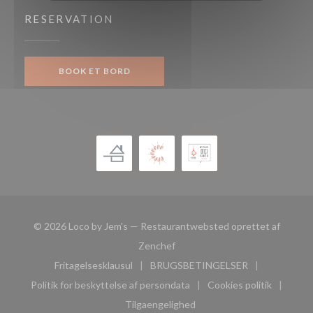
RESERVATION
BOOK ET BORD
© 2026 Loco by Jem's — Restaurantwebsted oprettet af
((åbner i et nyt vindue))
Zenchef
Fritagelsesklausul
BRUGSBETINGELSER
((åbner i et nyt vindue))
((åbner i et nyt vindue))
Politik for beskyttelse af persondata
Cookies politik
((åbner i et nyt vindue))
((åbner i et nyt
Tilgaengelighed