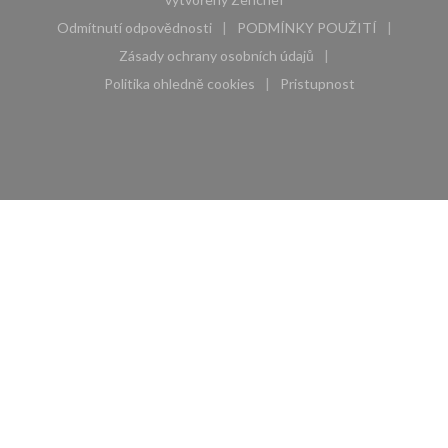
Odmítnutí odpovědnosti
PODMÍNKY POUŽITÍ
((otevře se v novém okně))
((otevře se v novém 
Zásady ochrany osobních údajů
((otevře se v novém okně))
Politika ohledně cookies
Pristupnost
((otevře se v novém okně))
((otevře se v novém 