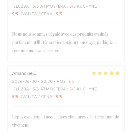
SLUŽBA
:
5
/5
ATMOSFÉRA
:
5
/5
KUCHYNĚ
:
5
/5
KVALITA / CENA
:
5
/5
Nous nous sommes régalé avec des produits cuisinés
parfaitement !!! et le service toujours aussi sympathique. je
recommande sans hésiter
Amandine
C
2026-06-30
- 20:30 - HOSTÉ 2
SLUŽBA
:
5
/5
ATMOSFÉRA
:
5
/5
KUCHYNĚ
:
5
/5
KVALITA / CENA
:
5
/5
Repas excellent et accueil très chaleureux. Je recommande
vivement.