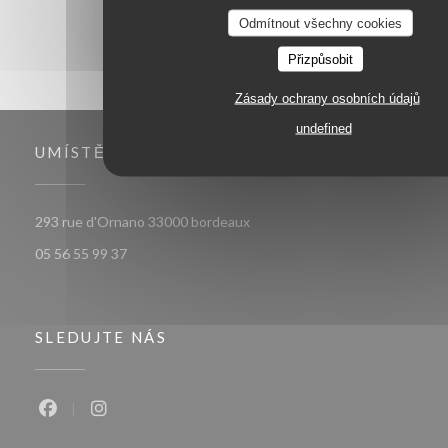
Odmítnout všechny cookies
Přizpůsobit
Zásady ochrany osobních údajů
undefined
UMÍSTĚNÍ
((otevře se v novém okně))
293 rue d'Ornano 33000 bordeaux
05 56 55 99 37
SLEDUJTE NÁS
Facebook ((otevře se v novém okně))
Instagram ((otevře se v novém okně))