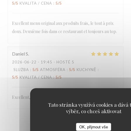
5
/5
KVALITA / CENA
:
5
/5
Excellent menu original aux produits frais, le tout à prix
doux. Deuxième fois dans ce restaurant et toujours au top.
Daniel
S
2026-06-22
- 19:45 - HOSTÉ 5
SLUŽBA
:
5
/5
ATMOSFÉRA
:
5
/5
KUCHYNĚ
:
5
/5
KVALITA / CENA
:
5
/5
Excellent,
Tato stránka využívá cookies a dává t
výběr, co chceš aktivovat
1
2
3
OK, přijmout vše