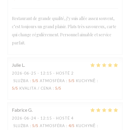
Restaurant de grande qualité, j’y suis allée assez souvent,
c’est toujours un grand plaisir. Plats très savoureux, carte
Loco by Jem's
qui change régulièrement. Personnel aimable et service
parfait.
Julie
L
2026-06-25
- 12:15 - HOSTÉ 2
SLUŽBA
:
5
/5
ATMOSFÉRA
:
5
/5
KUCHYNĚ
:
5
/5
KVALITA / CENA
:
5
/5
Fabrice
G
2026-06-24
- 12:15 - HOSTÉ 4
SLUŽBA
:
5
/5
ATMOSFÉRA
:
4
/5
KUCHYNĚ
: