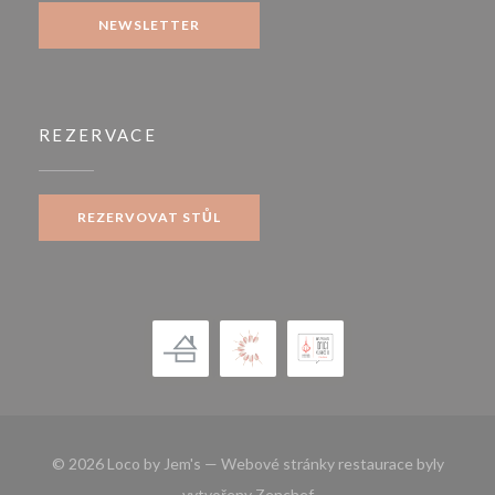
NEWSLETTER
REZERVACE
REZERVOVAT STŮL
© 2026 Loco by Jem's — Webové stránky restaurace byly
((otevře se v novém okně))
vytvořeny
Zenchef